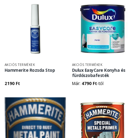
AKCIÓS TERMÉKEK
AKCIÓS TERMÉKEK
Hammerite Rozsda Stop
Dulux EasyCare Konyha és
fürdőszobafesték
2190
Ft
Már:
4790
Ft
-tól