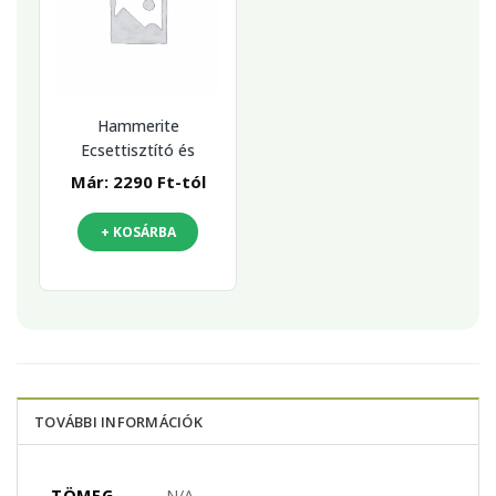
Hammerite
Ecsettisztító és
higító
Már:
2290
Ft
-tól
+ KOSÁRBA
TOVÁBBI INFORMÁCIÓK
TÖMEG
N/A