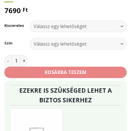
7690
Ft
Kiszereles
Szin
Hammerite Közvetlenül könnyű- és színesfémekre mennyi
KOSÁRBA TESZEM
EZEKRE IS SZÜKSÉGED LEHET A
BIZTOS SIKERHEZ