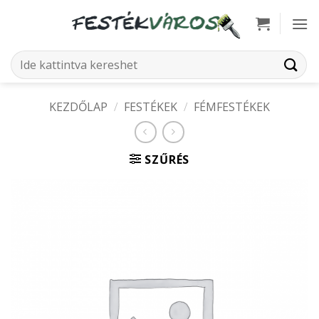
Skip
to
content
Keresés
a
következőre:
KEZDŐLAP
/
FESTÉKEK
/
FÉMFESTÉKEK
SZŰRÉS