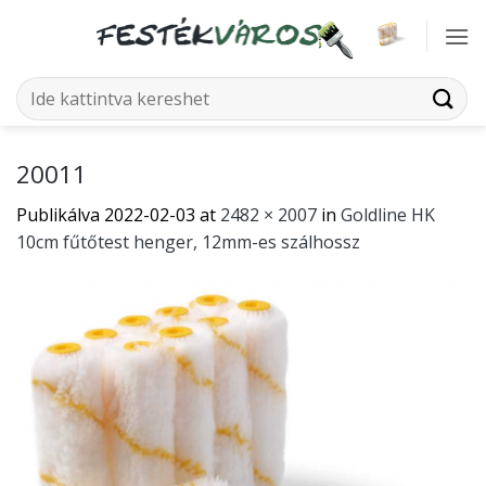
Skip
to
content
Keresés
a
következőre:
20011
Publikálva
2022-02-03
at
2482 × 2007
in
Goldline HK
10cm fűtőtest henger, 12mm-es szálhossz