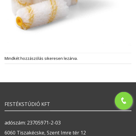
Mindkét hozzászólás sikeresen lezárva.
FESTÉKSTÚDIÓ KFT
adószám: 23705971-2-03
6060 Tiszakécske, Szent Imre tér 12