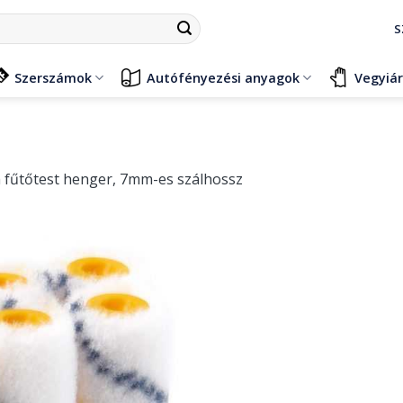
S
Szerszámok
Autófényezési anyagok
Vegyiá
m fűtőtest henger, 7mm-es szálhossz