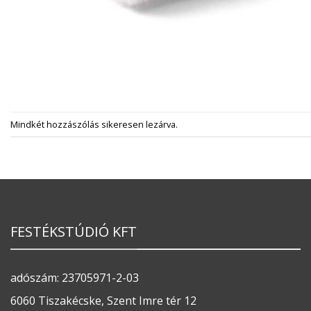
Mindkét hozzászólás sikeresen lezárva.
FESTÉKSTÚDIÓ KFT
adószám: 23705971-2-03
6060 Tiszakécske, Szent Imre tér 12