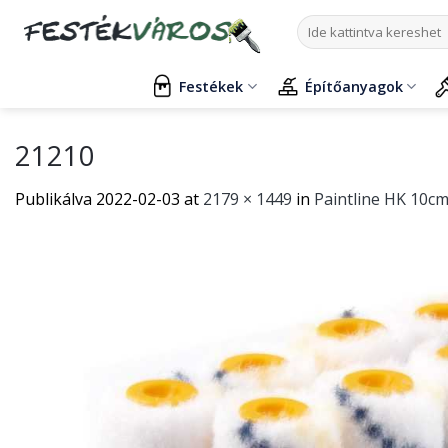
Skip
Keresés
to
a
content
következőre:
Festékek
Építőanyagok
21210
Publikálva
2022-02-03
at
2179 × 1449
in
Paintline HK 10c