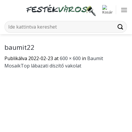
Skip
to
content
Keresés
a
következőre:
baumit22
Publikálva
2022-02-23
at
600 × 600
in
Baumit
MosaikTop lábazati díszítő vakolat