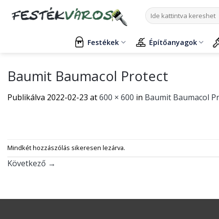
Skip
Keresés
to
a
content
következőre:
Festékek
Építőanyagok
Baumit Baumacol Protect
Publikálva
2022-02-23
at
600 × 600
in
Baumit Baumacol Pro
Mindkét hozzászólás sikeresen lezárva.
Következő
→