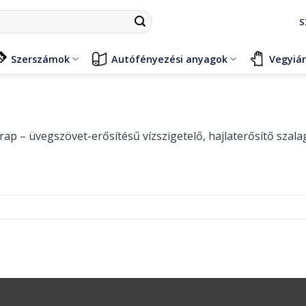
S
Szerszámok
Autófényezési anyagok
Vegyiá
ap – üvegszövet-erősítésű vízszigetelő, hajlaterősítő szala