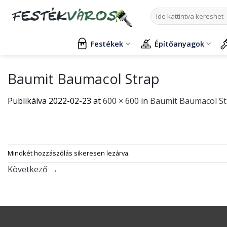
Skip
Keresés
to
a
content
következőre:
Festékek
Építőanyagok
Baumit Baumacol Strap
Publikálva
2022-02-23
at
600 × 600
in
Baumit Baumacol Str
Mindkét hozzászólás sikeresen lezárva.
Következő
→