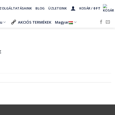
ZOLGÁLTATÁSAINK
BLOG
ÜZLETEINK
KOSÁR /
0
FT
ru
AKCIÓS TERMÉKEK
Magyar
g