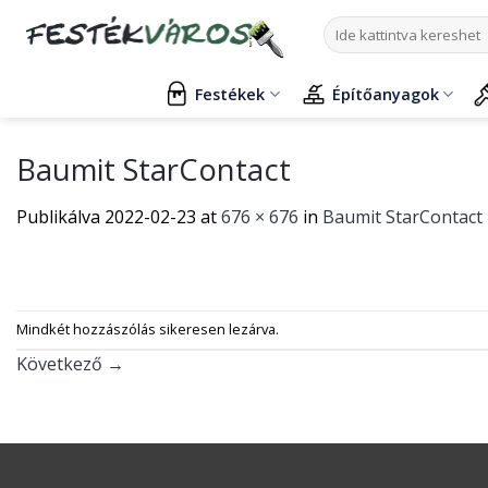
Skip
Keresés
to
a
content
következőre:
Festékek
Építőanyagok
Baumit StarContact
Publikálva
2022-02-23
at
676 × 676
in
Baumit StarContact 
Mindkét hozzászólás sikeresen lezárva.
Következő
→