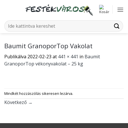
Skip
to
content
Keresés
a
következőre:
Baumit GranoporTop Vakolat
Publikálva
2022-02-23
at
441 × 441
in
Baumit
GranoporTop vékonyvakolat – 25 kg
Mindkét hozzászólás sikeresen lezárva.
Következő
→