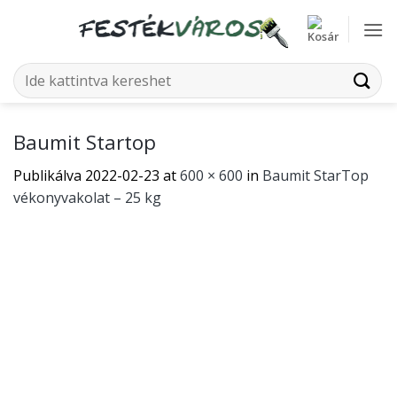
Skip
to
content
Keresés
a
következőre:
Baumit Startop
Publikálva
2022-02-23
at
600 × 600
in
Baumit StarTop
vékonyvakolat – 25 kg