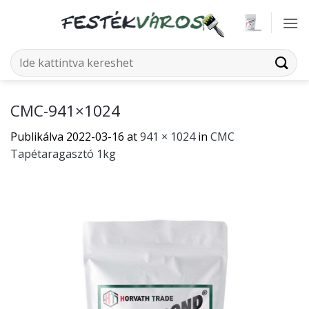
Skip
to
content
Keresés
a
következőre:
CMC-941×1024
Publikálva
2022-03-16
at
941 × 1024
in
CMC
Tapétaragasztó 1kg