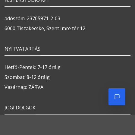
Általános szerződési feltételek
Ellállási nyilatkozat
Adatvédelmi tájékoztató
Impresszum
Weboldalt készítette:
FESTÉKBOLTUNK ÉRTÉKESÍTÉSI TERÜLETEI
COOKIE SZABÁLYZAT
COOKIE SZABÁLYZAT
Minden jog fenntartva 2026 ©
Festékváros