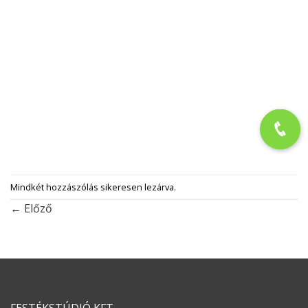
FESTÉKSTÚDIÓ KFT
adószám: 23705971-2-03
6060 Tiszakécske, Szent Imre tér 12
NYITVATARTÁS
Hétfő-Péntek: 7-17 óráig
Szombat: 8-12 óráig
Vasárnap: ZÁRVA
JOGI DOLGOK