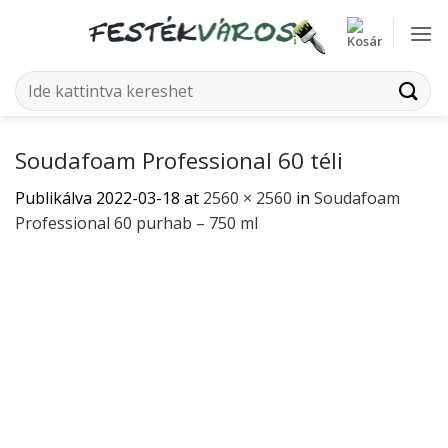
Skip
to
content
Keresés
a
következőre:
Soudafoam Professional 60 téli
Publikálva
2022-03-18
at
2560 × 2560
in
Soudafoam
Professional 60 purhab – 750 ml
Mindkét hozzászólás sikeresen lezárva.
←
Előző