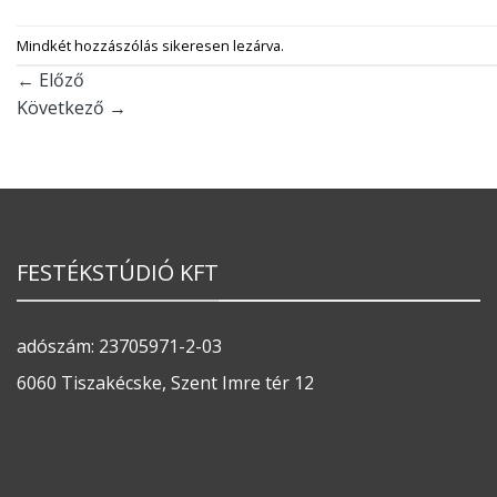
Mindkét hozzászólás sikeresen lezárva.
←
Előző
Következő
→
FESTÉKSTÚDIÓ KFT
adószám: 23705971-2-03
6060 Tiszakécske, Szent Imre tér 12