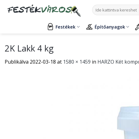
Skip
Keresés
to
a
content
következőre:
Festékek
Építőanyagok
2K Lakk 4 kg
Publikálva
2022-03-18
at
1580 × 1459
in
HARZO Két kompo