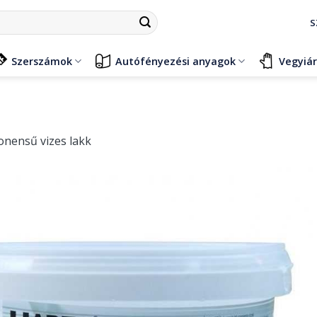
S
Szerszámok
Autófényezési anyagok
Vegyiá
nensű vizes lakk