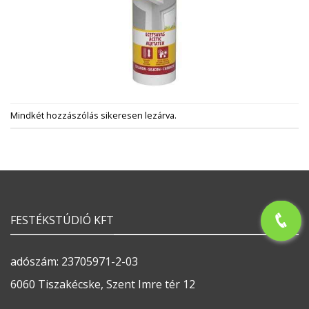
Mindkét hozzászólás sikeresen lezárva.
FESTÉKSTÚDIÓ KFT
adószám: 23705971-2-03
6060 Tiszakécske, Szent Imre tér 12