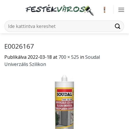
Skip
to
content
Keresés
a
következőre:
E0026167
Publikálva
2022-03-18
at
700 × 525
in
Soudal
Univerzális Szilikon