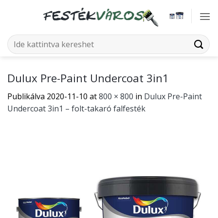
Skip
to
content
Keresés
a
következőre:
Dulux Pre-Paint Undercoat 3in1
Publikálva
2020-11-10
at
800 × 800
in
Dulux Pre-Paint
Undercoat 3in1 – folt-takaró falfesték