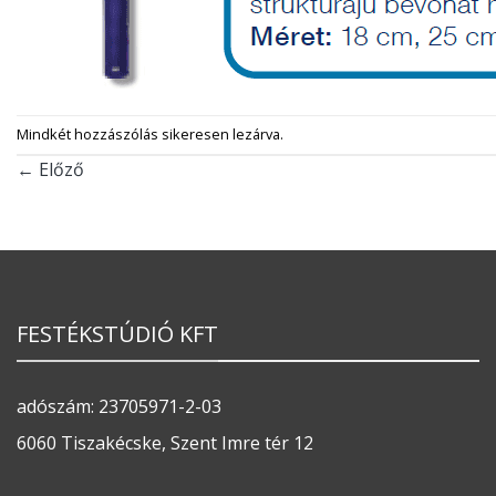
Mindkét hozzászólás sikeresen lezárva.
←
Előző
FESTÉKSTÚDIÓ KFT
adószám: 23705971-2-03
6060 Tiszakécske, Szent Imre tér 12