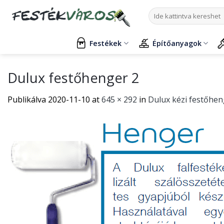
Skip
Keresés
to
a
content
következőre:
Festékek
Építőanyagok
Dulux festőhenger 2
Publikálva
2020-11-10
at
645 × 292
in
Dulux kézi festőhen