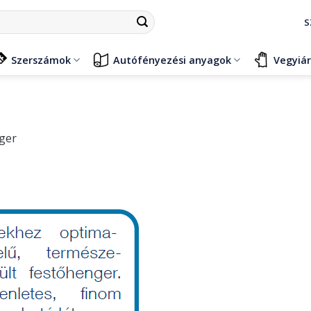
S
Szerszámok
Autófényezési anyagok
Vegyiá
ger