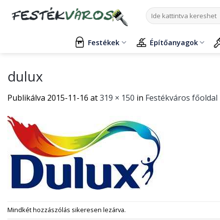
Skip
Keresés
to
a
content
következőre:
Festékek
Építőanyagok
dulux
Publikálva
2015-11-16
at
319 × 150
in
Festékváros főoldal
Mindkét hozzászólás sikeresen lezárva.