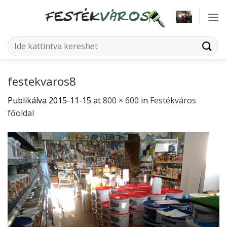
Skip
to
content
Keresés
a
következőre:
festekvaros8
Publikálva
2015-11-15
at
800 × 600
in
Festékváros
főoldal