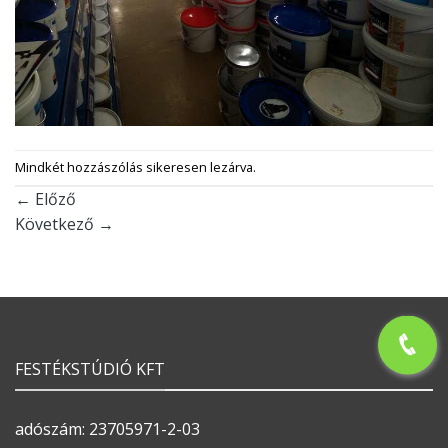
Mindkét hozzászólás sikeresen lezárva.
←
Előző
Következő
→
FESTÉKSTÚDIÓ KFT
adószám: 23705971-2-03