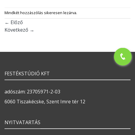
FESTÉKSTÚDIÓ KFT
adószám: 23705971-2-03
6060 Tiszakécske, Szent Imre tér 12
NYITVATARTÁS
Hétfő-Péntek: 7-17 óráig
Szombat: 8-12 óráig
Vasárnap: ZÁRVA
JOGI DOLGOK