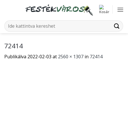
Skip
to
content
Keresés
a
következőre:
72414
Publikálva
2022-02-03
at
2560 × 1307
in
72414
Mindkét hozzászólás sikeresen lezárva.
←
Előző
Következő
→