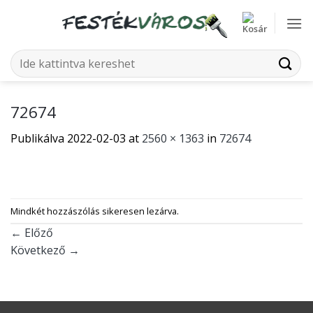
Skip
to
content
Keresés
a
következőre:
72674
Publikálva
2022-02-03
at
2560 × 1363
in
72674
Mindkét hozzászólás sikeresen lezárva.
←
Előző
Következő
→