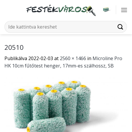
Skip
to
content
Keresés
a
következőre:
20510
Publikálva
2022-02-03
at
2560 × 1466
in
Microline Pro
HK 10cm fűtőtest henger, 17mm-es szálhossz, SB