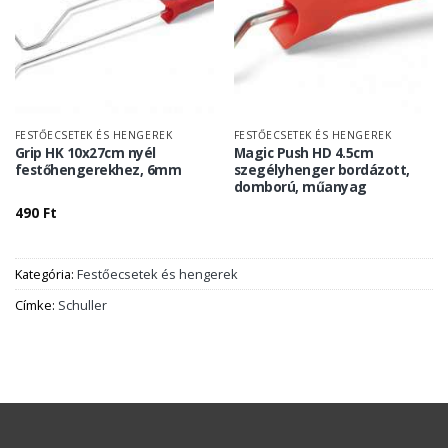
FESTŐECSETEK ÉS HENGEREK
FESTŐECSETEK ÉS HENGEREK
Grip HK 10x27cm nyél
Magic Push HD 4.5cm
festőhengerekhez, 6mm
szegélyhenger bordázott,
domború, műanyag
490
Ft
Kategória:
Festőecsetek és hengerek
Címke:
Schuller