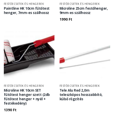
FESTŐECSETEK ÉS HENGEREK
FESTŐECSETEK ÉS HENGEREK
Paintline HK 10cm fűtőtest
Microline 25cm festőhenger,
henger, 7mm-es szálhossz
9mm-es szálhossz
1990
Ft
FESTŐECSETEK ÉS HENGEREK
FESTŐECSETEK ÉS HENGEREK
Microline HK 10cm SET
Tele Alu Red 2,0m
fűtőtest henger szett (2db
teleszkópos hosszabbító,
fűtőtest henger + nyél +
külső rögzítés
festékedény)
1390
Ft