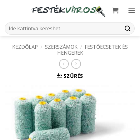
Skip
to
content
Keresés
a
következőre:
KEZDŐLAP
/
SZERSZÁMOK
/
FESTŐECSETEK ÉS
HENGEREK
SZŰRÉS