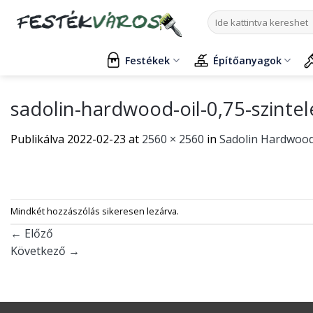
Skip
Keresés
to
a
content
következőre:
Festékek
Építőanyagok
sadolin-hardwood-oil-0,75-szin
Publikálva
2022-02-23
at
2560 × 2560
in
Sadolin Hardwood
Mindkét hozzászólás sikeresen lezárva.
←
Előző
Következő
→