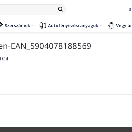
S
Szerszámok
Autófényezési anyagok
Vegyiá
telen-EAN_5904078188569
 Oil