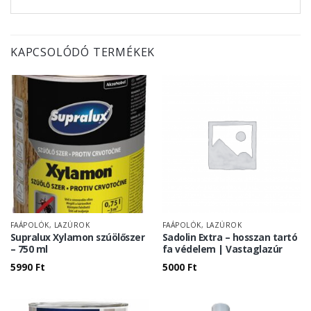
KAPCSOLÓDÓ TERMÉKEK
FAÁPOLÓK, LAZÚROK
FAÁPOLÓK, LAZÚROK
Supralux Xylamon szúölőszer
Sadolin Extra – hosszan tartó
– 750 ml
fa védelem | Vastaglazúr
5990
Ft
5000
Ft