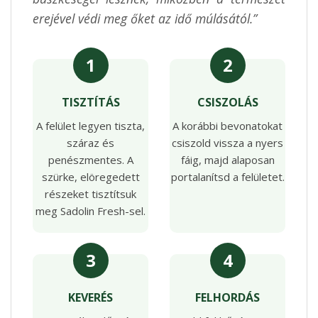
erejével védi meg őket az idő múlásától.”
1
2
TISZTÍTÁS
CSISZOLÁS
A felület legyen tiszta,
A korábbi bevonatokat
száraz és
csiszold vissza a nyers
penészmentes. A
fáig, majd alaposan
szürke, elöregedett
portalanítsd a felületet.
részeket tisztítsuk
meg Sadolin Fresh-sel.
3
4
KEVERÉS
FELHORDÁS