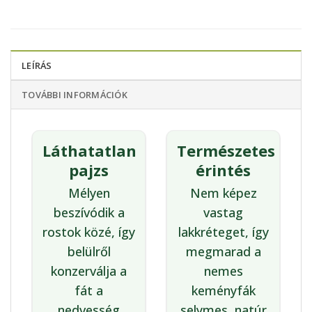
LEÍRÁS
TOVÁBBI INFORMÁCIÓK
Láthatatlan
Természetes
pajzs
érintés
Mélyen
Nem képez
beszívódik a
vastag
rostok közé, így
lakkréteget, így
belülről
megmarad a
konzerválja a
nemes
fát a
keményfák
nedvesség
selymes, natúr