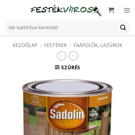
Skip
to
content
Keresés
a
következőre:
KEZDŐLAP
/
FESTÉKEK
/
FAÁPOLÓK, LAZÚROK
SZŰRÉS