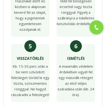
Használat előtt és
Vidd fel bőségesen
közben is alaposan
ecsettel vagy tiszta
keverd fel az olajat,
ronggyal. Figyelj a
hogy a pigmentek
szálirányra a tökéletes
egyenletesen
beszívódás érdekében.
oszoljanak el.
5
6
VISSZATÖRLÉS
ISMÉTLÉS
Kb. 15-30 perc után a
A maximális védelem
be nem szívódott
érdekében vigyél fel
felesleget töröld le egy
egy második réteget
tiszta, szöszmentes
az első teljes
ronggyal. Ne hagyd
száradása után (kb. 24
rászáradni a felesleget!
óra).