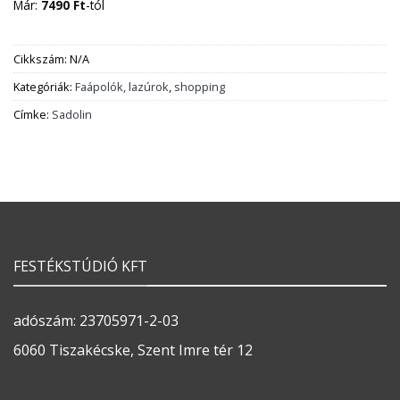
Már:
7490
Ft
-tól
Cikkszám:
N/A
Kategóriák:
Faápolók, lazúrok
,
shopping
Címke:
Sadolin
FESTÉKSTÚDIÓ KFT
adószám: 23705971-2-03
6060 Tiszakécske, Szent Imre tér 12