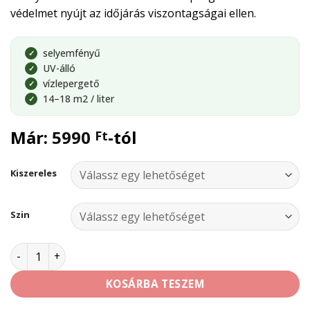
védelmet nyújt az időjárás viszontagságai ellen.
selyemfényű
✓
UV-álló
✓
vízlepergető
✓
14–18 m2 / liter
✓
Már:
5990
-tól
Ft
Kiszereles
Szin
Sadolin Hardwood Oil mennyiség
KOSÁRBA TESZEM