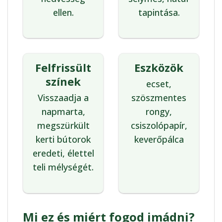
ellen.
tapintása.
Felfrissült
Eszközök
színek
ecset,
Visszaadja a
szöszmentes
napmarta,
rongy,
megszürkült
csiszolópapír,
kerti bútorok
keverőpálca
eredeti, élettel
teli mélységét.
Mi ez és miért fogod imádni?