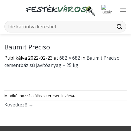
Skip
to
content
Keresés
a
következőre:
Baumit Preciso
Publikálva
2022-02-23
at
682 × 682
in
Baumit Preciso
cementbázisú javítóanyag – 25 kg
Mindkét hozzászólás sikeresen lezárva.
Következő
→