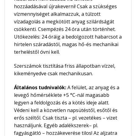
hozzáadásával újrakeverni! Csak a szükséges
vízmennyiséget alkalmazzuk, a túlzott
vízadagolás a megkötött anyag szilárdságát
csökkenti. Csempézés 24 óra után történhet.
Utókezelés: 24 óráig a bedolgozott habarcsot a
hirtelen száradástól, magas hő-és mechanikai
terheléstől óvni kell.
Szerszámok tisztítása friss állapotban vízzel,
kikeményedve csak mechanikusan.
Általános tudnivalók:
A felület, az anyag és a
levegő hőmérséklete +5 °C-nál magasabb
legyen a feldolgozás és a kötés ideje alatt.
Védeni kell a közvetlen napsütéstől, esőtől és
erős széltől. Csak tiszta – pl. vezetékes – vizet
használjunk. Egyéb adalékszerek– pl.
fagyásgátló – hozzákeverése tilos! Az aljzatra