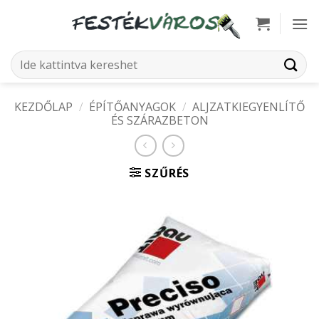
Skip
to
content
Keresés
a
következőre:
KEZDŐLAP
/
ÉPÍTŐANYAGOK
/
ALJZATKIEGYENLÍTŐ
ÉS SZÁRAZBETON
SZŰRÉS