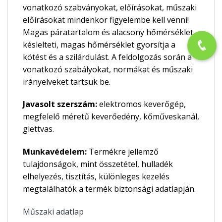
vonatkozó szabványokat, előírásokat, műszaki
előírásokat mindenkor figyelembe kell venni!
Magas páratartalom és alacsony hőmérséklet
késlelteti, magas hőmérséklet gyorsítja a
kötést és a szilárdulást. A feldolgozás során a
vonatkozó szabályokat, normákat és műszaki
irányelveket tartsuk be.
Javasolt szerszám:
elektromos keverőgép,
megfelelő méretű keverőedény, kőműveskanál,
glettvas.
Munkavédelem:
Termékre jellemző
tulajdonságok, mint összetétel, hulladék
elhelyezés, tisztítás, különleges kezelés
megtalálhatók a termék biztonsági adatlapján.
Műszaki adatlap