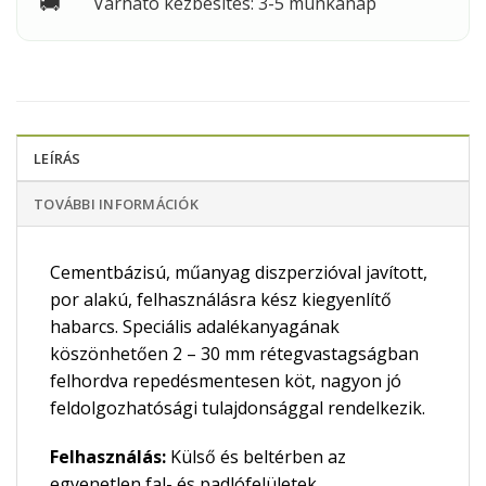
🚚
Várható kézbesítés: 3-5 munkanap
LEÍRÁS
TOVÁBBI INFORMÁCIÓK
Cementbázisú, műanyag diszperzióval javított,
por alakú, felhasználásra kész kiegyenlítő
habarcs. Speciális adalékanyagának
köszönhetően 2 – 30 mm rétegvastagságban
felhordva repedésmentesen köt, nagyon jó
feldolgozhatósági tulajdonsággal rendelkezik.
Felhasználás:
Külső és beltérben az
egyenetlen fal- és padlófelületek