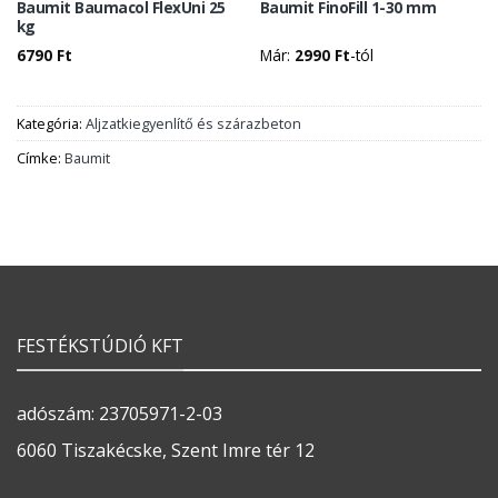
Baumit Baumacol FlexUni 25
Baumit FinoFill 1-30 mm
kg
6790
Ft
Már:
2990
Ft
-tól
Kategória:
Aljzatkiegyenlítő és szárazbeton
Címke:
Baumit
FESTÉKSTÚDIÓ KFT
adószám: 23705971-2-03
6060 Tiszakécske, Szent Imre tér 12