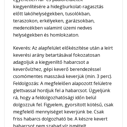
kiegyenlítésére a hidegburkolat-ragasztás
előtt lakóhelységekben, tusolókban,
teraszokon, erkélyeken, garázsokban,
medencékben valamint üzemi nedves
helységekben és homlokzaton.
Keverés: Az alapfelület előkészítése után a leírt
keverési arány betartásával fokozatosan
adagoljuk a kiegyenlítő habarcsot a
keverővízhez, gépi keverő berendezéssel
csomómentes masszává keverjük (min. 3 perc).
Feldolgozás: A megfelelően alapozott felületre
glettvassal hordjuk fel a habarcsot. Ügyeljünk
rá, hogy a feldolgozhatósági időn belül
dolgozzuk fel. Figyelem, gyorsított kötésű, csak
megfelelő mennyiséget keverjünk be. Csak
friss habarcs dolgozható be. A készre kevert
habarcsot nem szabad víz ismételt