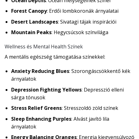
Ocean Depths
: Óceán mélységeinek színei
Forest Canopy
: Erdői lombkoronák árnyalatai
Desert Landscapes
: Sivatagi tájak inspirációi
Mountain Peaks
: Hegycsúcsok színvilága
Wellness és Mental Health Színek
A mentális egészség támogatása színekkel:
Anxiety Reducing Blues
: Szorongáscsökkentő kék
árnyalatok
Depression Fighting Yellows
: Depresszió elleni
sárga tónusok
Stress Relief Greens
: Stresszoldó zöld színek
Sleep Enhancing Purples
: Alvást javító lila
árnyalatok
Energy Balancing Oranges
: Energia kiegyensúlyozó