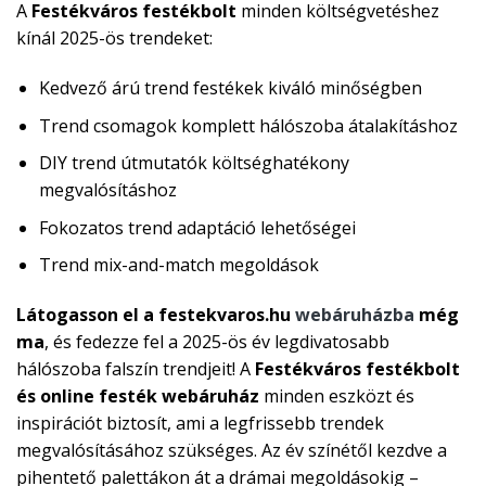
A
Festékváros festékbolt
minden költségvetéshez
kínál 2025-ös trendeket:
Kedvező árú trend festékek kiváló minőségben
Trend csomagok komplett hálószoba átalakításhoz
DIY trend útmutatók költséghatékony
megvalósításhoz
Fokozatos trend adaptáció lehetőségei
Trend mix-and-match megoldások
Látogasson el a festekvaros.hu
webáruházba
még
ma
, és fedezze fel a 2025-ös év legdivatosabb
hálószoba falszín trendjeit! A
Festékváros festékbolt
és online festék webáruház
minden eszközt és
inspirációt biztosít, ami a legfrissebb trendek
megvalósításához szükséges. Az év színétől kezdve a
pihentető palettákon át a drámai megoldásokig –