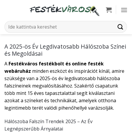
Skip
to
content
Keresés
a
következőre:
A 2025-ös Év Legdivatosabb Hálószoba Színei
és Megoldásai
A
Festékváros festékbolt és online festék
webáruház
minden eszközt és inspirációt kínál, amire
szüksége van a 2025-ös év legdivatosabb hálószoba
falszíneinek megvalósításához. Szakértő csapatunk
több mint 15 éves tapasztalattal segít kiválasztani
azokat a színeket és technikákat, amelyek otthona
legintimebb terét valódi pihenőhellyé varázsolják.
Hálószoba Falszín Trendek 2025 – Az Év
Legnépszerűbb Árnyalatai