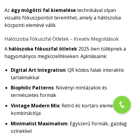
Az
ágy mögötti fal kiemelése
technikával olyan
vizuális fókuszpontot teremthet, amely a hálószoba
központi elemévé válik.
Hálószoba Fókuszfal Ötletek – Kreatív Megoldások
A
hálószoba fókuszfal ötletek
2025-ben túllépnek a
hagyományos megközelítéseken. Ajánlásaink:
Digital Art Integration
: QR kódos falak interaktív
tartalmakkal
Biophilic Patterns
: Növényi mintázatok és
természetes formák
Vintage Modern Mix
: Retró és kortárs elemek
kombinációja
Minimalist Maximalism
: Egyszerű formák, gazdag
színekkel