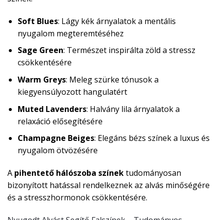
Soft Blues
: Lágy kék árnyalatok a mentális
nyugalom megteremtéséhez
Sage Green
: Természet inspirálta zöld a stressz
csökkentésére
Warm Greys
: Meleg szürke tónusok a
kiegyensúlyozott hangulatért
Muted Lavenders
: Halvány lila árnyalatok a
relaxáció elősegítésére
Champagne Beiges
: Elegáns bézs színek a luxus és
nyugalom ötvözésére
A
pihentető hálószoba színek
tudományosan
bizonyított hatással rendelkeznek az alvás minőségére
és a stresszhormonok csökkentésére.
Nyugodt Alvást Segítő Falszínek – Tudományos