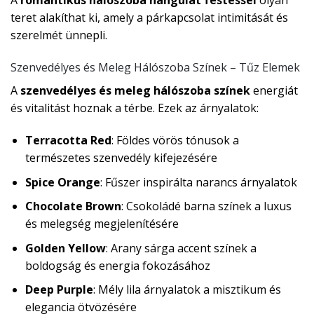
A
romantikus hálószoba hangulat festéssel
olyan
teret alakíthat ki, amely a párkapcsolat intimitását és
szerelmét ünnepli.
Szenvedélyes és Meleg Hálószoba Színek – Tűz Elemek
A
szenvedélyes és meleg hálószoba színek
energiát
és vitalitást hoznak a térbe. Ezek az árnyalatok:
Terracotta Red
: Földes vörös tónusok a
természetes szenvedély kifejezésére
Spice Orange
: Fűszer inspirálta narancs árnyalatok
Chocolate Brown
: Csokoládé barna színek a luxus
és melegség megjelenítésére
Golden Yellow
: Arany sárga accent színek a
boldogság és energia fokozásához
Deep Purple
: Mély lila árnyalatok a misztikum és
elegancia ötvözésére