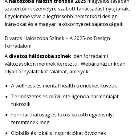
A
hálószoba falszín trendek 2025
megvalósításában
szakértőink személyre szabott tanácsadást nyújtanak,
figyelembe véve a legfrissebb nemzetközi design
irányokat és a magyar lakókörnyezet sajátosságait.
Divatos Hálószoba Színek – A 2025-ös Design
Forradalom
A
divatos hálószoba színek
idén forradalmi
változásokon mennek keresztül. Webáruházunkban
olyan árnyalatokat találhat, amelyek:
A wellness és mental health trendeket követik
Természetes és művi intelligencia harmóniáját
tükrözik
Fenntarthatóság és luxus közötti egyensúlyt
teremtenek meg
Globális és lokális inspirációkat ötvöznek