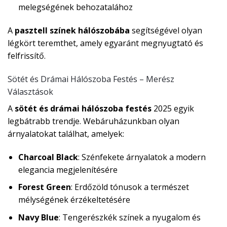
melegségének behozatalához
A
pasztell színek hálószobába
segítségével olyan
légkört teremthet, amely egyaránt megnyugtató és
felfrissítő.
Sötét és Drámai Hálószoba Festés – Merész
Választások
A
sötét és drámai hálószoba festés
2025 egyik
legbátrabb trendje. Webáruházunkban olyan
árnyalatokat találhat, amelyek:
Charcoal Black
: Szénfekete árnyalatok a modern
elegancia megjelenítésére
Forest Green
: Erdőzöld tónusok a természet
mélységének érzékeltetésére
Navy Blue
: Tengerészkék színek a nyugalom és