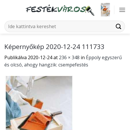
Skip
to
content
Keresés
a
következőre:
Képernyőkép 2020-12-24 111733
Publikálva
2020-12-24
at
236 × 348
in
Éppoly egyszerű
és olcsó, ahogy hangzik: csempefestés