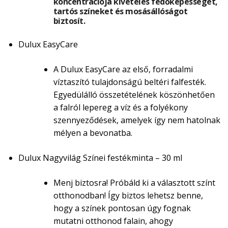
koncentrációja kivételes fedőképességet,
tartós színeket és mosásállóságot
biztosít.
Dulux EasyCare
A Dulux EasyCare az első, forradalmi
víztaszító tulajdonságú beltéri falfesték.
Egyedülálló összetételének köszönhetően
a falról lepereg a víz és a folyékony
szennyeződések, amelyek így nem hatolnak
mélyen a bevonatba.
Dulux Nagyvilág Színei festékminta – 30 ml
Menj biztosra! Próbáld ki a választott színt
otthonodban! Így biztos lehetsz benne,
hogy a színek pontosan úgy fognak
mutatni otthonod falain, ahogy