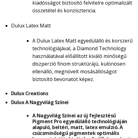
kiadósságot biztosító felvitelre optimalizált
összetétel és konzisztencia.
Dulux Latex Matt
A Dulux Latex Matt egyedülálló és korszerű
technológiájával, a Diamond Technology
használatával előállított kiváló minőségű
diszperzió finom struktúrájú, különösen
ellenálló, megnövelt mosásállóságot
biztosító bevonatot képez.
Dulux Creations
Dulux A Nagyvilág Színei
A Nagyvilág Színei az új fejlesztésű
Pigment Pro egyedülálló technológiáján
alapuló, beltéri, matt, latex emulzió. A
csúcsminőségű pigmentek optimális