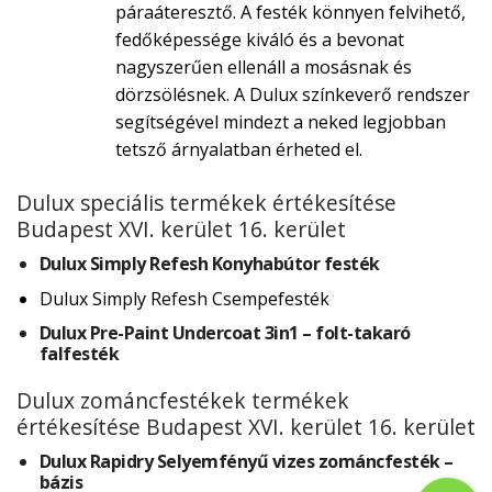
páraáteresztő. A festék könnyen felvihető,
fedőképessége kiváló és a bevonat
nagyszerűen ellenáll a mosásnak és
dörzsölésnek. A Dulux színkeverő rendszer
segítségével mindezt a neked legjobban
tetsző árnyalatban érheted el.
Dulux speciális termékek értékesítése
Budapest XVI. kerület 16. kerület
Dulux Simply Refesh Konyhabútor festék
Dulux Simply Refesh Csempefesték
Dulux Pre-Paint Undercoat 3in1 – folt-takaró
falfesték
Dulux zománcfestékek termékek
értékesítése Budapest XVI. kerület 16. kerület
Dulux Rapidry Selyemfényű vizes zománcfesték –
bázis