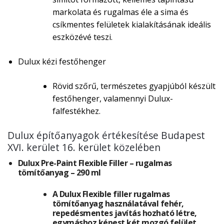
markolata és rugalmas éle a sima és
csíkmentes felületek kialakításának ideális
eszközévé teszi.
Dulux kézi festőhenger
Rövid szőrű, természetes gyapjúból készült
festőhenger, valamennyi Dulux-
falfestékhez.
Dulux építőanyagok értékesítése Budapest
XVI. kerület 16. kerület közelében
Dulux Pre-Paint Flexible Filler – rugalmas
tömítőanyag – 290 ml
A Dulux Flexible filler rugalmas
tömítőanyag használatával fehér,
repedésmentes javítás hozható létre,
egymáshoz képest két mozgó felület