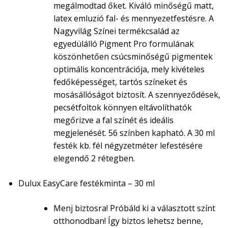
megálmodtad őket. Kiváló minőségű matt,
latex emluzió fal- és mennyezetfestésre. A
Nagyvilág Színei termékcsalád az
egyedülálló Pigment Pro formulának
köszönhetően csúcsminőségű pigmentek
optimális koncentrációja, mely kivételes
fedőképességet, tartós színeket és
mosásállóságot biztosít. A szennyeződések,
pecsétfoltok könnyen eltávolíthatók
megőrizve a fal színét és ideális
megjelenését. 56 színben kapható. A 30 ml
festék kb. fél négyzetméter lefestésére
elegendő 2 rétegben.
Dulux EasyCare festékminta – 30 ml
Menj biztosra! Próbáld ki a választott színt
otthonodban! Így biztos lehetsz benne,