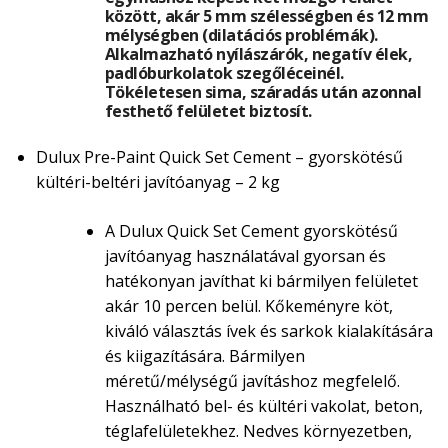
között, akár 5 mm szélességben és 12 mm
mélységben (dilatációs problémák).
Alkalmazható nyílászárók, negatív élek,
padlóburkolatok szegőléceinél.
Tökéletesen sima, száradás után azonnal
festhető felületet biztosít.
Dulux Pre-Paint Quick Set Cement – gyorskötésű
kültéri-beltéri javítóanyag – 2 kg
A Dulux Quick Set Cement gyorskötésű
javítóanyag használatával gyorsan és
hatékonyan javíthat ki bármilyen felületet
akár 10 percen belül. Kőkeményre köt,
kiváló választás ívek és sarkok kialakítására
és kiigazítására. Bármilyen
méretű/mélységű javításhoz megfelelő.
Használható bel- és kültéri vakolat, beton,
téglafelületekhez. Nedves környezetben,