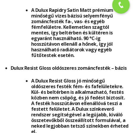
A Dulux Rapidry Satin Matt prémium
minőségű vizes bázisú selyemfényű
zománcfesték fa-, vas- és egyéb
fémfelületre. Kellemetlen szagtól
mentes, így beltérben és kültéren is
egyaránt használható. 90 °C-ig
hosszútávon ellenáll a hőnek, így jól
használható radiátorok vagy egyéb
fűtőtestek esetén.
Dulux Resist Gloss oldószeres zománcfesték – bázis
A Dulux Resist Gloss jó minőségű
oldószeres festék fém- és fafelületekre.
Kül- és beltérben is alkalmazható, festés
közben nem csöpög, és jó fedést biztosít.
A festék hosszútávon ellenállóvá teszi a
festett felületet. A Dulux színkeverő
rendszer segítségével a legújabb, kiváló
összetevőkből összeállított formulával, a
neked legjobban tetsző színekben érheted
el.