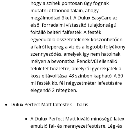
hogy a színek pontosan úgy fognak
mutatni otthonod falain, ahogy
megálmodtad őket. A Dulux EasyCare az
első, forradalmi víztaszító tulajdonságú,
foltálló beltéri falfesték. A festék
egyedülálló összetételének köszönhetően
a falról lepereg a víz és a legtöbb folyékony
szennyeződés, amelyek így nem hatolnak
mélyen a bevonatba. Rendkívül ellenálló
felületet hoz létre, amelyről gyerekjáték a
kosz eltávolítása. 48 színben kapható. A 30
ml festék kb. fél négyzetméter lefestésére
elegendő 2 rétegben.
Dulux Perfect Matt falfesték – bázis
A Dulux Perfect Matt kiváló minőségű latex
emulzió fal- és mennyezetfestésre. Lég-és