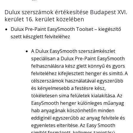
Dulux szerszámok értékesítése Budapest XVI.
kerület 16. kerület közelében
Dulux Pre-Paint EasySmooth Toolset – kiegészítő
szett készglett felviteléhez
A Dulux EasySmooth szerszámkészlet
speciálisan a Dulux Pre-Paint EasySmooth
felhasználásra kész glett könnyű és gyors
felviteléhez kifejlesztett henger és simító. A
célszerszámok használatával egyszerűbb
és kényelmesebb a festésre kész,
tökéletesen sima felületek kialakítása. Az
EasySmooth henger különleges műanyag
hab anyagának köszönhetőn minden
eddiginél egyszerűbb az anyag felvitele és
egyenletes elterítése. Az Easy Smooth
simítót formázott, kellemes tapintású