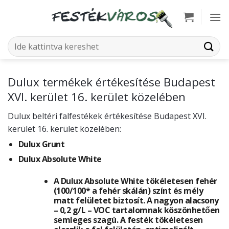
Skip
to
content
Keresés
a
következőre:
Dulux termékek értékesítése Budapest
XVI. kerület 16. kerület közelében
Dulux beltéri falfestékek értékesítése Budapest XVI.
kerület 16. kerület közelében:
Dulux Grunt
Dulux Absolute White
A Dulux Absolute White tökéletesen fehér
(100/100* a fehér skálán) színt és mély
matt felületet biztosít. A nagyon alacsony
– 0,2 g/L – VOC tartalomnak köszönhetően
semleges szagú. A festék tökéletesen