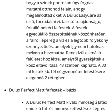
hogy a színek pontosan úgy fognak
mutatni otthonod falain, ahogy
megálmodtad őket. A Dulux EasyCare az
első, forradalmi víztaszító tulajdonságú,
foltálló beltéri falfesték. A festék
egyedülálló összetételének köszönhetően
a falról lepereg a víz és a legtöbb folyékony
szennyeződés, amelyek így nem hatolnak
mélyen a bevonatba. Rendkívül ellenálló
felületet hoz létre, amelyről gyerekjáték a
kosz eltávolítása. 48 színben kapható. A 30
ml festék kb. fél négyzetméter lefestésére
elegendő 2 rétegben.
Dulux Perfect Matt falfesték – bázis
A Dulux Perfect Matt kiváló minőségű latex
emulzió fal- és mennyezetfestésre. Lég-és