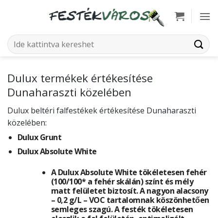
Skip
to
content
Keresés
a
következőre:
Dulux termékek értékesítése
Dunaharaszti közelében
Dulux beltéri falfestékek értékesítése Dunaharaszti
közelében:
Dulux Grunt
Dulux Absolute White
A Dulux Absolute White tökéletesen fehér
(100/100* a fehér skálán) színt és mély
matt felületet biztosít. A nagyon alacsony
– 0,2 g/L – VOC tartalomnak köszönhetően
semleges szagú. A festék tökéletesen