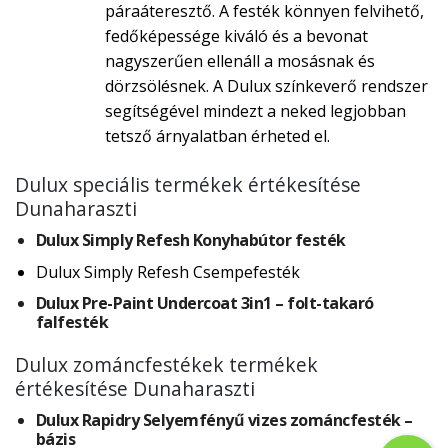
páraáteresztő. A festék könnyen felvihető,
fedőképessége kiváló és a bevonat
nagyszerűen ellenáll a mosásnak és
dörzsölésnek. A Dulux színkeverő rendszer
segítségével mindezt a neked legjobban
tetsző árnyalatban érheted el.
Dulux speciális termékek értékesítése
Dunaharaszti
Dulux Simply Refesh Konyhabútor festék
Dulux Simply Refesh Csempefesték
Dulux Pre-Paint Undercoat 3in1 – folt-takaró
falfesték
Dulux zománcfestékek termékek
értékesítése Dunaharaszti
Dulux Rapidry Selyemfényű vizes zománcfesték –
bázis