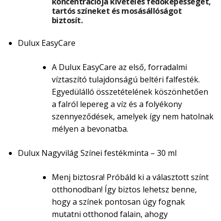
koncentrációja kivételes fedőképességet,
tartós színeket és mosásállóságot
biztosít.
Dulux EasyCare
A Dulux EasyCare az első, forradalmi
víztaszító tulajdonságú beltéri falfesték.
Egyedülálló összetételének köszönhetően
a falról lepereg a víz és a folyékony
szennyeződések, amelyek így nem hatolnak
mélyen a bevonatba.
Dulux Nagyvilág Színei festékminta – 30 ml
Menj biztosra! Próbáld ki a választott színt
otthonodban! Így biztos lehetsz benne,
hogy a színek pontosan úgy fognak
mutatni otthonod falain, ahogy