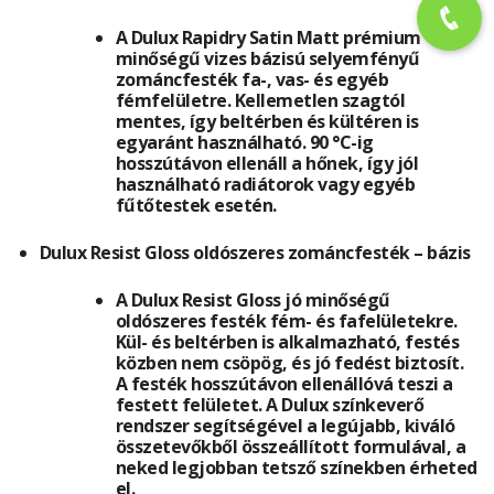
A Dulux Rapidry Satin Matt prémium
minőségű vizes bázisú selyemfényű
zománcfesték fa-, vas- és egyéb
fémfelületre. Kellemetlen szagtól
mentes, így beltérben és kültéren is
egyaránt használható. 90 °C-ig
hosszútávon ellenáll a hőnek, így jól
használható radiátorok vagy egyéb
fűtőtestek esetén.
Dulux Resist Gloss oldószeres zománcfesték – bázis
A Dulux Resist Gloss jó minőségű
oldószeres festék fém- és fafelületekre.
Kül- és beltérben is alkalmazható, festés
közben nem csöpög, és jó fedést biztosít.
A festék hosszútávon ellenállóvá teszi a
festett felületet. A Dulux színkeverő
rendszer segítségével a legújabb, kiváló
összetevőkből összeállított formulával, a
neked legjobban tetsző színekben érheted
el.