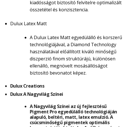
kiadósságot biztosító felvitelre optimalizált
összetétel és konzisztencia.
Dulux Latex Matt
A Dulux Latex Matt egyedülálló és korszerű
technológiájával, a Diamond Technology
használatával előállított kiváló minőségű
diszperzió finom struktúrájú, különösen
ellenálló, megnövelt mosásállóságot
biztosító bevonatot képez.
Dulux Creations
Dulux A Nagyvilág Színei
A Nagyvilág Színei az új fejlesztésű
Pigment Pro egyedülálló technológiáján
alapuló, beltéri, matt, latex emulzió. A
csúcsminőségű pigmentek optimális