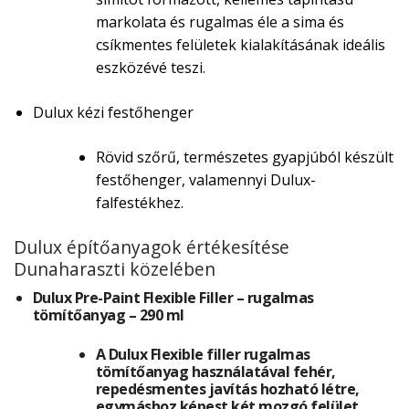
markolata és rugalmas éle a sima és
csíkmentes felületek kialakításának ideális
eszközévé teszi.
Dulux kézi festőhenger
Rövid szőrű, természetes gyapjúból készült
festőhenger, valamennyi Dulux-
falfestékhez.
Dulux építőanyagok értékesítése
Dunaharaszti közelében
Dulux Pre-Paint Flexible Filler – rugalmas
tömítőanyag – 290 ml
A Dulux Flexible filler rugalmas
tömítőanyag használatával fehér,
repedésmentes javítás hozható létre,
egymáshoz képest két mozgó felület