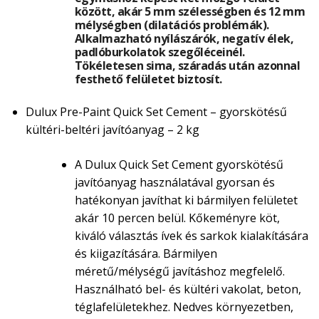
között, akár 5 mm szélességben és 12 mm
mélységben (dilatációs problémák).
Alkalmazható nyílászárók, negatív élek,
padlóburkolatok szegőléceinél.
Tökéletesen sima, száradás után azonnal
festhető felületet biztosít.
Dulux Pre-Paint Quick Set Cement – gyorskötésű
kültéri-beltéri javítóanyag – 2 kg
A Dulux Quick Set Cement gyorskötésű
javítóanyag használatával gyorsan és
hatékonyan javíthat ki bármilyen felületet
akár 10 percen belül. Kőkeményre köt,
kiváló választás ívek és sarkok kialakítására
és kiigazítására. Bármilyen
méretű/mélységű javításhoz megfelelő.
Használható bel- és kültéri vakolat, beton,
téglafelületekhez. Nedves környezetben,