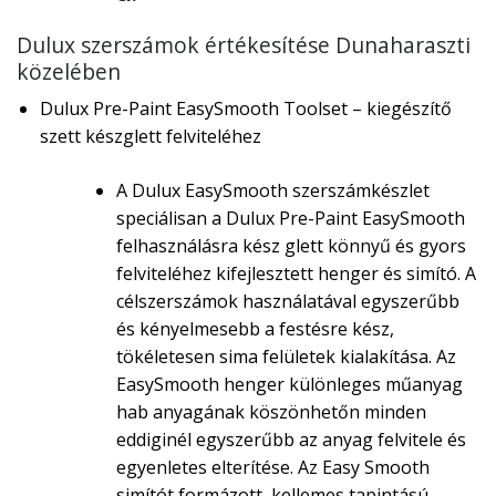
Dulux szerszámok értékesítése Dunaharaszti
közelében
Dulux Pre-Paint EasySmooth Toolset – kiegészítő
szett készglett felviteléhez
A Dulux EasySmooth szerszámkészlet
speciálisan a Dulux Pre-Paint EasySmooth
felhasználásra kész glett könnyű és gyors
felviteléhez kifejlesztett henger és simító. A
célszerszámok használatával egyszerűbb
és kényelmesebb a festésre kész,
tökéletesen sima felületek kialakítása. Az
EasySmooth henger különleges műanyag
hab anyagának köszönhetőn minden
eddiginél egyszerűbb az anyag felvitele és
egyenletes elterítése. Az Easy Smooth
simítót formázott, kellemes tapintású