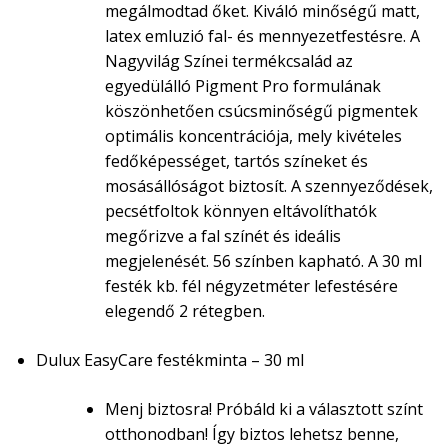
megálmodtad őket. Kiváló minőségű matt,
latex emluzió fal- és mennyezetfestésre. A
Nagyvilág Színei termékcsalád az
egyedülálló Pigment Pro formulának
köszönhetően csúcsminőségű pigmentek
optimális koncentrációja, mely kivételes
fedőképességet, tartós színeket és
mosásállóságot biztosít. A szennyeződések,
pecsétfoltok könnyen eltávolíthatók
megőrizve a fal színét és ideális
megjelenését. 56 színben kapható. A 30 ml
festék kb. fél négyzetméter lefestésére
elegendő 2 rétegben.
Dulux EasyCare festékminta – 30 ml
Menj biztosra! Próbáld ki a választott színt
otthonodban! Így biztos lehetsz benne,