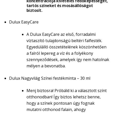
koncentrációja kivételes fedőképességet,
tartós színeket és mosásállóságot
biztosít.
Dulux EasyCare
A Dulux EasyCare az első, forradalmi
víztaszító tulajdonságú beltéri falfesték.
Egyedülálló összetételének köszönhetően
a falról lepereg a víz és a folyékony
szennyeződések, amelyek így nem hatolnak
mélyen a bevonatba.
Dulux Nagyvilág Színei festékminta – 30 ml
Menj biztosra! Próbáld ki a választott színt
otthonodban! Így biztos lehetsz benne,
hogy a színek pontosan úgy fognak
mutatni otthonod falain, ahogy