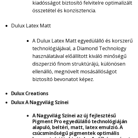
kiadósságot biztosító felvitelre optimalizált
összetétel és konzisztencia.
Dulux Latex Matt
A Dulux Latex Matt egyedülálló és korszerű
technológiájával, a Diamond Technology
használatával előállított kiváló minőségű
diszperzió finom struktúrájú, különösen
ellenálló, megnövelt mosásállóságot
biztosító bevonatot képez.
Dulux Creations
Dulux A Nagyvilág Színei
A Nagyvilág Színei az új fejlesztésű
Pigment Pro egyedülálló technológiáján
alapuló, beltéri, matt, latex emulzió. A
csúcsminőségű pigmentek optimális