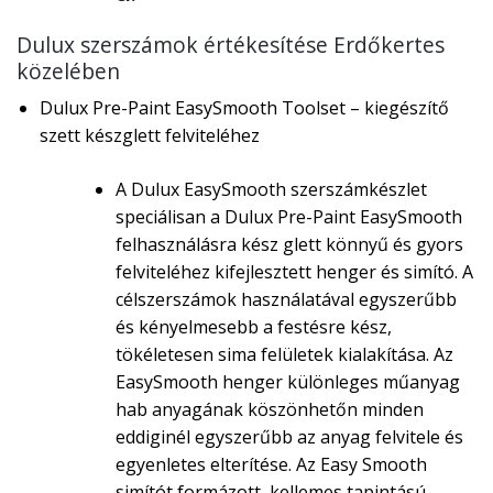
Dulux szerszámok értékesítése Erdőkertes
közelében
Dulux Pre-Paint EasySmooth Toolset – kiegészítő
szett készglett felviteléhez
A Dulux EasySmooth szerszámkészlet
speciálisan a Dulux Pre-Paint EasySmooth
felhasználásra kész glett könnyű és gyors
felviteléhez kifejlesztett henger és simító. A
célszerszámok használatával egyszerűbb
és kényelmesebb a festésre kész,
tökéletesen sima felületek kialakítása. Az
EasySmooth henger különleges műanyag
hab anyagának köszönhetőn minden
eddiginél egyszerűbb az anyag felvitele és
egyenletes elterítése. Az Easy Smooth
simítót formázott, kellemes tapintású