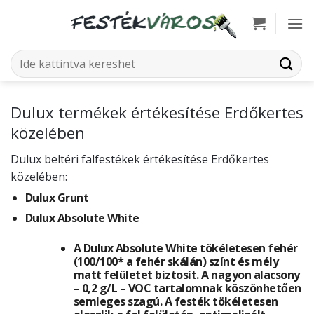
Skip
to
content
Keresés
a
következőre:
Dulux termékek értékesítése Erdőkertes
közelében
Dulux beltéri falfestékek értékesítése Erdőkertes
közelében:
Dulux Grunt
Dulux Absolute White
A Dulux Absolute White tökéletesen fehér
(100/100* a fehér skálán) színt és mély
matt felületet biztosít. A nagyon alacsony
– 0,2 g/L – VOC tartalomnak köszönhetően
semleges szagú. A festék tökéletesen