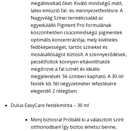
megálmodtad őket. Kiváló minőségű matt,
latex emluzió fal- és mennyezetfestésre. A
Nagyvilág Színei termékcsalád az
egyedülálló Pigment Pro formulának
köszönhetően csúcsminőségű pigmentek
optimális koncentrációja, mely kivételes
fedőképességet, tartós színeket és
mosásállóságot biztosít. A szennyeződések,
pecsétfoltok könnyen eltávolíthatók
megőrizve a fal színét és ideális
megjelenését. 56 színben kapható. A 30 ml
festék kb. fél négyzetméter lefestésére
elegendő 2 rétegben.
Dulux EasyCare festékminta – 30 ml
Menj biztosra! Próbáld ki a választott színt
otthonodban! Így biztos lehetsz benne,