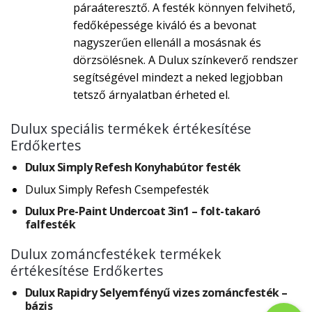
páraáteresztő. A festék könnyen felvihető,
fedőképessége kiváló és a bevonat
nagyszerűen ellenáll a mosásnak és
dörzsölésnek. A Dulux színkeverő rendszer
segítségével mindezt a neked legjobban
tetsző árnyalatban érheted el.
Dulux speciális termékek értékesítése
Erdőkertes
Dulux Simply Refesh Konyhabútor festék
Dulux Simply Refesh Csempefesték
Dulux Pre-Paint Undercoat 3in1 – folt-takaró
falfesték
Dulux zománcfestékek termékek
értékesítése Erdőkertes
Dulux Rapidry Selyemfényű vizes zománcfesték –
bázis