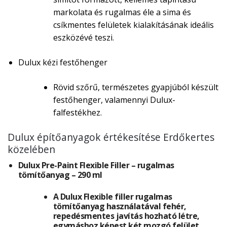
markolata és rugalmas éle a sima és
csíkmentes felületek kialakításának ideális
eszközévé teszi.
Dulux kézi festőhenger
Rövid szőrű, természetes gyapjúból készült
festőhenger, valamennyi Dulux-
falfestékhez.
Dulux építőanyagok értékesítése Erdőkertes
közelében
Dulux Pre-Paint Flexible Filler – rugalmas
tömítőanyag – 290 ml
A Dulux Flexible filler rugalmas
tömítőanyag használatával fehér,
repedésmentes javítás hozható létre,
egymáshoz képest két mozgó felület