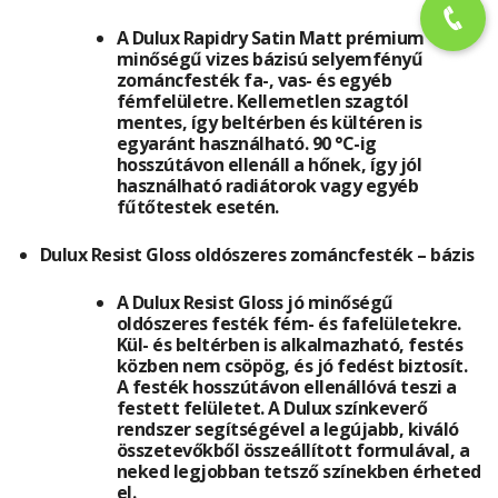
A Dulux Rapidry Satin Matt prémium
minőségű vizes bázisú selyemfényű
zománcfesték fa-, vas- és egyéb
fémfelületre. Kellemetlen szagtól
mentes, így beltérben és kültéren is
egyaránt használható. 90 °C-ig
hosszútávon ellenáll a hőnek, így jól
használható radiátorok vagy egyéb
fűtőtestek esetén.
Dulux Resist Gloss oldószeres zománcfesték – bázis
A Dulux Resist Gloss jó minőségű
oldószeres festék fém- és fafelületekre.
Kül- és beltérben is alkalmazható, festés
közben nem csöpög, és jó fedést biztosít.
A festék hosszútávon ellenállóvá teszi a
festett felületet. A Dulux színkeverő
rendszer segítségével a legújabb, kiváló
összetevőkből összeállított formulával, a
neked legjobban tetsző színekben érheted
el.