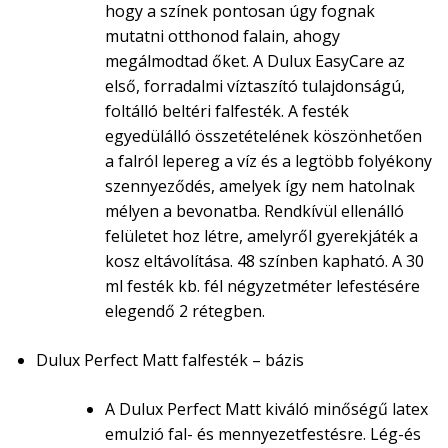
hogy a színek pontosan úgy fognak
mutatni otthonod falain, ahogy
megálmodtad őket. A Dulux EasyCare az
első, forradalmi víztaszító tulajdonságú,
foltálló beltéri falfesték. A festék
egyedülálló összetételének köszönhetően
a falról lepereg a víz és a legtöbb folyékony
szennyeződés, amelyek így nem hatolnak
mélyen a bevonatba. Rendkívül ellenálló
felületet hoz létre, amelyről gyerekjáték a
kosz eltávolítása. 48 színben kapható. A 30
ml festék kb. fél négyzetméter lefestésére
elegendő 2 rétegben.
Dulux Perfect Matt falfesték – bázis
A Dulux Perfect Matt kiváló minőségű latex
emulzió fal- és mennyezetfestésre. Lég-és