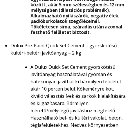
között, akár 5 mm szélességben és 12 mm
mélységben (dilatációs problémák).
Alkalmazható nyílászárók, negatív élek,
padlóburkolatok szegőléceinél.
Tökéletesen sima, száradás után azonnal
festhető felületet biztosít.
Dulux Pre-Paint Quick Set Cement – gyorskötésű
kültéri-beltéri javítóanyag – 2 kg
A Dulux Quick Set Cement gyorskötésű
javítóanyag használatával gyorsan és
hatékonyan javíthat ki bármilyen felületet
akár 10 percen belül. Kőkeményre köt,
kiváló választás ívek és sarkok kialakítására
és kiigazítására. Bármilyen
méretű/mélységű javításhoz megfelelő.
Használható bel- és kültéri vakolat, beton,
téglafelületekhez. Nedves környezetben,