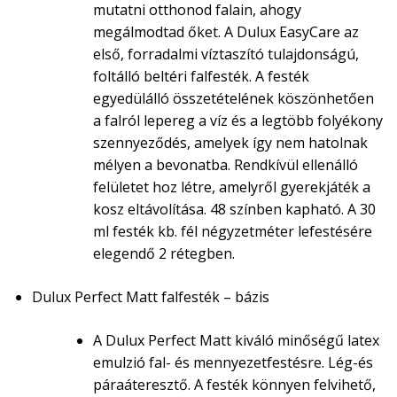
mutatni otthonod falain, ahogy
megálmodtad őket. A Dulux EasyCare az
első, forradalmi víztaszító tulajdonságú,
foltálló beltéri falfesték. A festék
egyedülálló összetételének köszönhetően
a falról lepereg a víz és a legtöbb folyékony
szennyeződés, amelyek így nem hatolnak
mélyen a bevonatba. Rendkívül ellenálló
felületet hoz létre, amelyről gyerekjáték a
kosz eltávolítása. 48 színben kapható. A 30
ml festék kb. fél négyzetméter lefestésére
elegendő 2 rétegben.
Dulux Perfect Matt falfesték – bázis
A Dulux Perfect Matt kiváló minőségű latex
emulzió fal- és mennyezetfestésre. Lég-és
páraáteresztő. A festék könnyen felvihető,