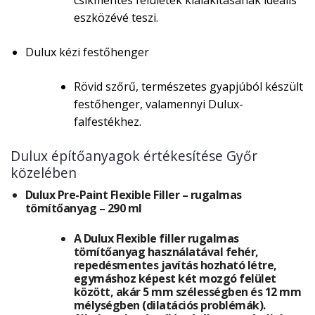
csíkmentes felületek kialakításának ideális
eszközévé teszi.
Dulux kézi festőhenger
Rövid szőrű, természetes gyapjúból készült
festőhenger, valamennyi Dulux-
falfestékhez.
Dulux építőanyagok értékesítése Győr
közelében
Dulux Pre-Paint Flexible Filler – rugalmas
tömítőanyag – 290 ml
A Dulux Flexible filler rugalmas
tömítőanyag használatával fehér,
repedésmentes javítás hozható létre,
egymáshoz képest két mozgó felület
között, akár 5 mm szélességben és 12 mm
mélységben (dilatációs problémák).