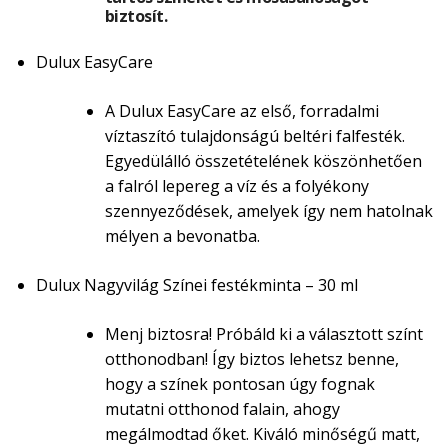
biztosít.
Dulux EasyCare
A Dulux EasyCare az első, forradalmi
víztaszító tulajdonságú beltéri falfesték.
Egyedülálló összetételének köszönhetően
a falról lepereg a víz és a folyékony
szennyeződések, amelyek így nem hatolnak
mélyen a bevonatba.
Dulux Nagyvilág Színei festékminta – 30 ml
Menj biztosra! Próbáld ki a választott színt
otthonodban! Így biztos lehetsz benne,
hogy a színek pontosan úgy fognak
mutatni otthonod falain, ahogy
megálmodtad őket. Kiváló minőségű matt,