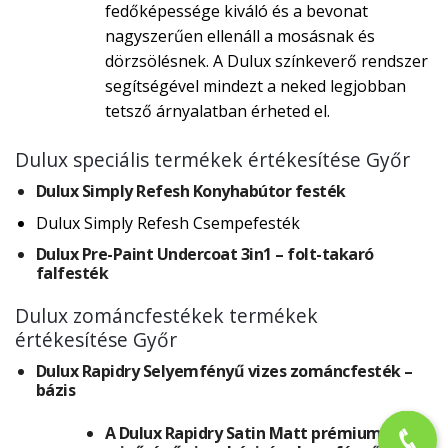
fedőképessége kiváló és a bevonat
nagyszerűen ellenáll a mosásnak és
dörzsölésnek. A Dulux színkeverő rendszer
segítségével mindezt a neked legjobban
tetsző árnyalatban érheted el.
Dulux speciális termékek értékesítése Győr
Dulux Simply Refesh Konyhabútor festék
Dulux Simply Refesh Csempefesték
Dulux Pre-Paint Undercoat 3in1 – folt-takaró
falfesték
Dulux zománcfestékek termékek
értékesítése Győr
Dulux Rapidry Selyemfényű vizes zománcfesték –
bázis
A Dulux Rapidry Satin Matt prémium