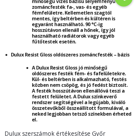
minőségű vizes bázisú selyemfényű
zománcfesték fa-, vas- és egyéb
fémfelületre. Kellemetlen szagtól
mentes, így beltérben és kültéren is
egyaránt használható. 90 °C-ig
hosszútávon ellenáll a hőnek, így jól
használható radiátorok vagy egyéb
fűtőtestek esetén.
Dulux Resist Gloss oldószeres zománcfesték – bázis
A Dulux Resist Gloss jó minőségű
oldószeres festék fém- és fafelületekre.
Kül- és beltérben is alkalmazható, festés
közben nem csöpög, és jó fedést biztosít.
A festék hosszútávon ellenállóvá teszi a
festett felületet. A Dulux színkeverő
rendszer segítségével a legújabb, kiváló
összetevőkből összeállított formulával, a
neked legjobban tetsző színekben érheted
el.
Dulux szerszámok értékesítése Győr