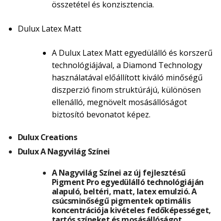
összetétel és konzisztencia.
Dulux Latex Matt
A Dulux Latex Matt egyedülálló és korszerű
technológiájával, a Diamond Technology
használatával előállított kiváló minőségű
diszperzió finom struktúrájú, különösen
ellenálló, megnövelt mosásállóságot
biztosító bevonatot képez.
Dulux Creations
Dulux A Nagyvilág Színei
A Nagyvilág Színei az új fejlesztésű
Pigment Pro egyedülálló technológiáján
alapuló, beltéri, matt, latex emulzió. A
csúcsminőségű pigmentek optimális
koncentrációja kivételes fedőképességet,
tartós színeket és mosásállóságot