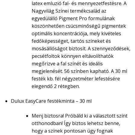
latex emluzió fal- és mennyezetfestésre. A
Nagyvilág Színei termékcsalád az
egyedülálló Pigment Pro formulának
köszönhetően csúcsminőségű pigmentek
optimális koncentrációja, mely kivételes
fedőképességet, tartós színeket és
mosásállóságot biztosít. A szennyeződések,
pecsétfoltok könnyen eltávolíthatók
megőrizve a fal színét és ideális
megjelenését. 56 színben kapható. A 30 ml
festék kb. fél négyzetméter lefestésére
elegendő 2 rétegben.
Dulux EasyCare festékminta – 30 ml
Menj biztosra! Próbáld ki a választott színt
otthonodban! Így biztos lehetsz benne,
hogy a színek pontosan úgy fognak