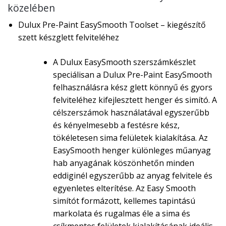
közelében
Dulux Pre-Paint EasySmooth Toolset – kiegészítő
szett készglett felviteléhez
A Dulux EasySmooth szerszámkészlet
speciálisan a Dulux Pre-Paint EasySmooth
felhasználásra kész glett könnyű és gyors
felviteléhez kifejlesztett henger és simító. A
célszerszámok használatával egyszerűbb
és kényelmesebb a festésre kész,
tökéletesen sima felületek kialakítása. Az
EasySmooth henger különleges műanyag
hab anyagának köszönhetőn minden
eddiginél egyszerűbb az anyag felvitele és
egyenletes elterítése. Az Easy Smooth
simítót formázott, kellemes tapintású
markolata és rugalmas éle a sima és