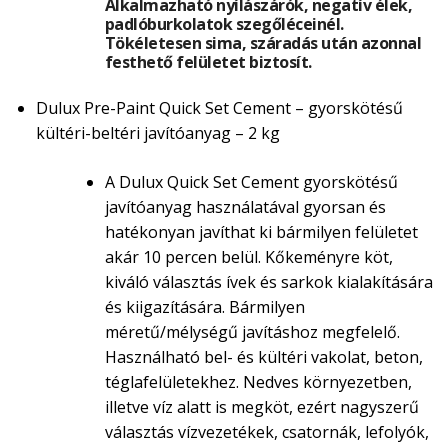
Alkalmazható nyílászárók, negatív élek,
padlóburkolatok szegőléceinél.
Tökéletesen sima, száradás után azonnal
festhető felületet biztosít.
Dulux Pre-Paint Quick Set Cement – gyorskötésű
kültéri-beltéri javítóanyag – 2 kg
A Dulux Quick Set Cement gyorskötésű
javítóanyag használatával gyorsan és
hatékonyan javíthat ki bármilyen felületet
akár 10 percen belül. Kőkeményre köt,
kiváló választás ívek és sarkok kialakítására
és kiigazítására. Bármilyen
méretű/mélységű javításhoz megfelelő.
Használható bel- és kültéri vakolat, beton,
téglafelületekhez. Nedves környezetben,
illetve víz alatt is megköt, ezért nagyszerű
választás vízvezetékek, csatornák, lefolyók,