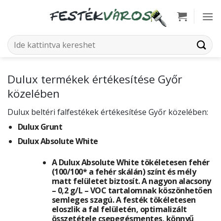
Skip
to
content
Keresés
a
következőre:
Dulux termékek értékesítése Győr
közelében
Dulux beltéri falfestékek értékesítése Győr közelében:
Dulux Grunt
Dulux Absolute White
A Dulux Absolute White tökéletesen fehér
(100/100* a fehér skálán) színt és mély
matt felületet biztosít. A nagyon alacsony
– 0,2 g/L – VOC tartalomnak köszönhetően
semleges szagú. A festék tökéletesen
eloszlik a fal felületén, optimalizált
összetétele csepegésmentes, könnyű