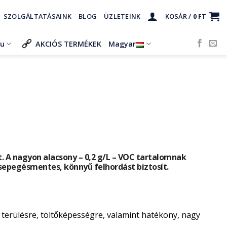
SZOLGÁLTATÁSAINK
BLOG
ÜZLETEINK
KOSÁR /
0
FT
ru
AKCIÓS TERMÉKEK
Magyar
osít. A nagyon alacsony – 0,2 g/L – VOC tartalomnak
csepegésmentes, könnyű felhordást biztosít.
́ terülésre, töltőképességre, valamint hatékony, nagy