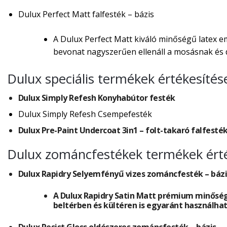
Dulux Perfect Matt falfesték – bázis
A Dulux Perfect Matt kiváló minőségű latex em
bevonat nagyszerűen ellenáll a mosásnak és d
Dulux speciális termékek értékesítés
Dulux Simply Refesh Konyhabútor festék
Dulux Simply Refesh Csempefesték
Dulux Pre-Paint Undercoat 3in1 – folt-takaró falfesté
Dulux zománcfestékek termékek ért
Dulux Rapidry Selyemfényű vizes zománcfesték – bázi
A Dulux Rapidry Satin Matt prémium minőség
beltérben és kültéren is egyaránt használhat
Dulux Resist Gloss oldószeres zománcfesték – bázis