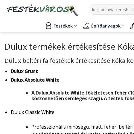
Skip
Keresés
to
a
content
következőre:
Festékek
Építőanyagok
Dulux termékek értékesítése Kók
Dulux beltéri falfestékek értékesítése Kóka k
Dulux Grunt
Dulux Absolute White
A Dulux Absolute White tökéletesen fehér (100
köszönhetően semleges szagú. A festék töké
Dulux Classic White
Professzionális minőségű, matt, fehér, beltér