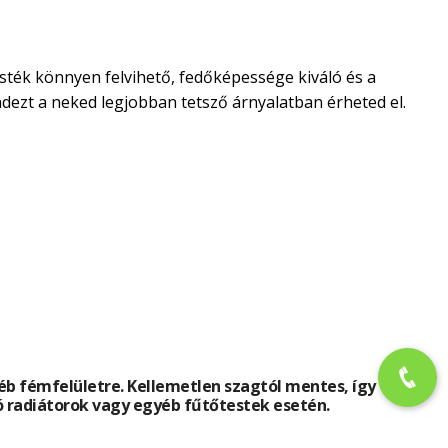
esték könnyen felvihető, fedőképessége kiváló és a
dezt a neked legjobban tetsző árnyalatban érheted el.
b fémfelületre. Kellemetlen szagtól mentes, így
tó radiátorok vagy egyéb fűtőtestek esetén.