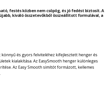
ható, festés közben nem csöpög, és jó fedést biztosít. A
újabb, kiváló összetevőkből összeállított formulával, a
könnyű és gyors felviteléhez kifejlesztett henger és
ületek kialakítása. Az EasySmooth henger különleges
ítése. Az Easy Smooth simítót formázott, kellemes
.