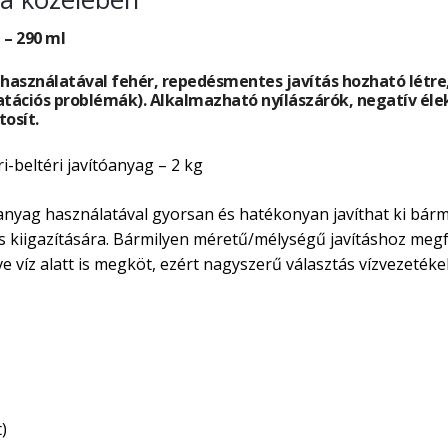
 – 290 ml
g használatával fehér, repedésmentes javítás hozható létr
ációs problémák). Alkalmazható nyílászárók, negatív élek
tosít.
-beltéri javítóanyag – 2 kg
nyag használatával gyorsan és hatékonyan javíthat ki bármi
és kiigazítására. Bármilyen méretű/mélységű javításhoz megfe
ve víz alatt is megköt, ezért nagyszerű választás vízvezeték
)