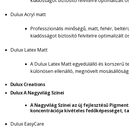
kiadósságot biztosító felvitelre optimalizált o
Dulux Acryl matt
Professzionális minőségű, matt, fehér, beltér
kiadósságot biztosító felvitelre optimalizált o
Dulux Latex Matt
A Dulux Latex Matt egyedülálló és korszerű te
különösen ellenálló, megnövelt mosásállóság
Dulux Creations
Dulux A Nagyvilág Színei
A Nagyvilág Színei az új fejlesztésű Pigment
koncentrációja kivételes fedőképességet, ta
Dulux EasyCare