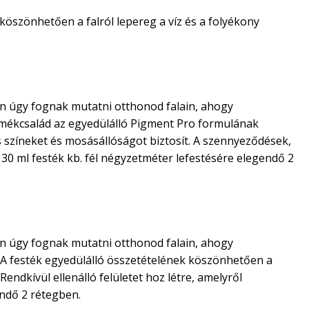
 köszönhetően a falról lepereg a víz és a folyékony
san úgy fognak mutatni otthonod falain, ahogy
ermékcsalád az egyedülálló Pigment Pro formulának
színeket és mosásállóságot biztosít. A szennyeződések,
 30 ml festék kb. fél négyzetméter lefestésére elegendő 2
san úgy fognak mutatni otthonod falain, ahogy
k. A festék egyedülálló összetételének köszönhetően a
ndkívül ellenálló felületet hoz létre, amelyről
endő 2 rétegben.