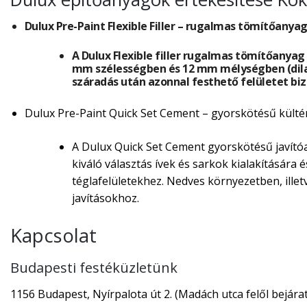
Dulux Pre-Paint Flexible Filler – rugalmas tömítőanyag
A Dulux Flexible filler rugalmas tömítőanya
mm szélességben és 12 mm mélységben (dilat
száradás után azonnal festhető felületet biz
Dulux Pre-Paint Quick Set Cement – gyorskötésű kültéri
A Dulux Quick Set Cement gyorskötésű javítóa
kiváló választás ívek és sarkok kialakítására 
téglafelületekhez. Nedves környezetben, illet
javításokhoz.
Kapcsolat
Budapesti festéküzletünk
1156 Budapest, Nyírpalota út 2. (Madách utca felől bejárat