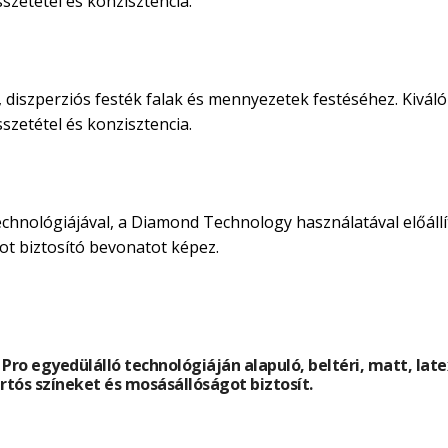
̈sszetétel és konzisztencia.
i, diszperziós festék falak és mennyezetek festéséhez. Kiválo
̈sszetétel és konzisztencia.
chnológiájával, a Diamond Technology használatával előállí
ot biztosító bevonatot képez.
 Pro egyedülálló technológiáján alapuló, beltéri, matt, l
rtós színeket és mosásállóságot biztosít.