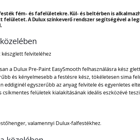
esték fém- és fafelületekre. Kül- és beltérben is alkalmaz
t felületet. A Dulux színkeverő rendszer segítségével a leg
.
 közelében
készglett felviteléhez
an a Dulux Pre-Paint EasySmooth felhasználásra kész glett 
rűbb és kényelmesebb a festésre kész, tökéletesen sima fel
diginél egyszerűbb az anyag felvitele és egyenletes elter
 csíkmentes felületek kialakításának ideális eszközévé teszi
estőhenger, valamennyi Dulux-falfestékhez.
ka közelében