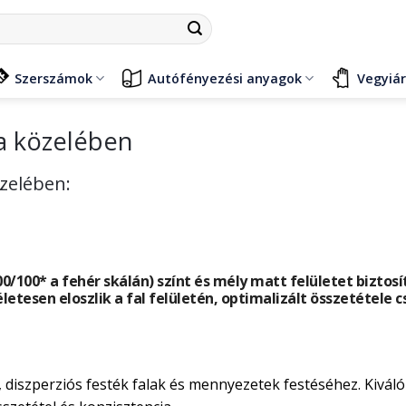
Szerszámok
Autófényezési anyagok
Vegyiá
a közelében
özelében:
/100* a fehér skálán) színt és mély matt felületet bizt
letesen eloszlik a fal felületén, optimalizált összetétele 
i, diszperziós festék falak és mennyezetek festéséhez. Kiválo