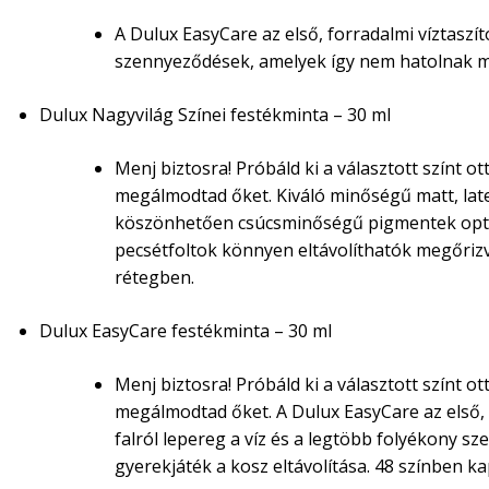
A Dulux EasyCare az első, forradalmi víztaszít
szennyeződések, amelyek így nem hatolnak m
Dulux Nagyvilág Színei festékminta – 30 ml
Menj biztosra! Próbáld ki a választott színt 
megálmodtad őket. Kiváló minőségű matt, late
köszönhetően csúcsminőségű pigmentek optimá
pecsétfoltok könnyen eltávolíthatók megőrizve
rétegben.
Dulux EasyCare festékminta – 30 ml
Menj biztosra! Próbáld ki a választott színt 
megálmodtad őket. A Dulux EasyCare az első, f
falról lepereg a víz és a legtöbb folyékony s
gyerekjáték a kosz eltávolítása. 48 színben k