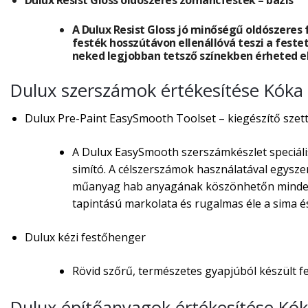
A Dulux Resist Gloss jó minőségű oldószeres f
festék hosszútávon ellenállóvá teszi a festet
neked legjobban tetsző színekben érheted el
Dulux szerszámok értékesítése Kóka
Dulux Pre-Paint EasySmooth Toolset – kiegészítő szett 
A Dulux EasySmooth szerszámkészlet speciális
simító. A célszerszámok használatával egysze
műanyag hab anyagának köszönhetőn minden ed
tapintású markolata és rugalmas éle a sima és
Dulux kézi festőhenger
Rövid szőrű, természetes gyapjúból készült f
Dulux építőanyagok értékesítése Kó