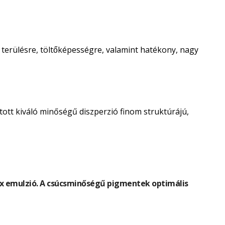
́ terülésre, töltőképességre, valamint hatékony, nagy
tott kiváló minőségű diszperzió finom struktúrájú,
atex emulzió. A csúcsminőségű pigmentek optimális