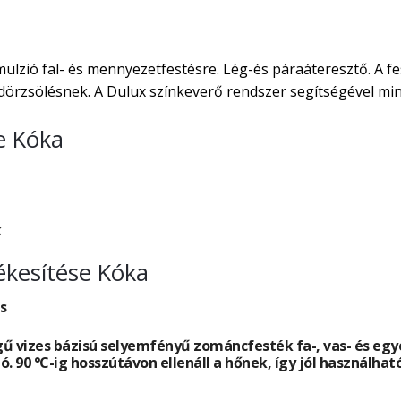
ulzió fal- és mennyezetfestésre. Lég-és páraáteresztő. A f
örzsölésnek. A Dulux színkeverő rendszer segítségével min
e Kóka
k
ékesítése Kóka
s
ű vizes bázisú selyemfényű zománcfesték fa-, vas- és egyé
ó. 90 °C-ig hosszútávon ellenáll a hőnek, így jól használha