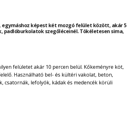
e, egymáshoz képest két mozgó felület között, akár 5
, padlóburkolatok szegőléceinél. Tökéletesen sima,
lyen felületet akár 10 percen belül. Kőkeményre köt,
lelő. Használható bel- és kültéri vakolat, beton,
ek, csatornák, lefolyók, kádak és medencék körüli