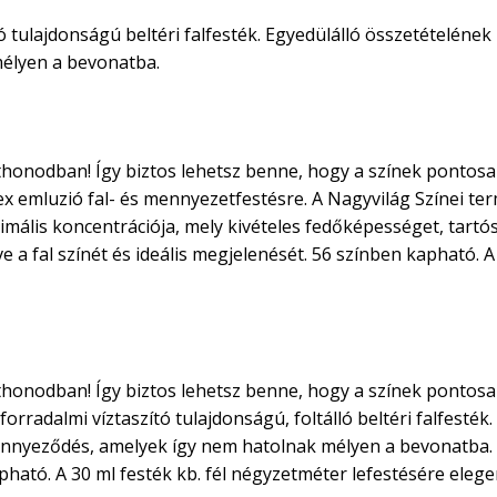
ó tulajdonságú beltéri falfesték. Egyedülálló összetételének
élyen a bevonatba.
otthonodban! Így biztos lehetsz benne, hogy a színek ponto
x emluzió fal- és mennyezetfestésre. A Nagyvilág Színei t
lis koncentrációja, mely kivételes fedőképességet, tartós 
 a fal színét és ideális megjelenését. 56 színben kapható. A
otthonodban! Így biztos lehetsz benne, hogy a színek ponto
orradalmi víztaszító tulajdonságú, foltálló beltéri falfesté
zennyeződés, amelyek így nem hatolnak mélyen a bevonatba. Re
apható. A 30 ml festék kb. fél négyzetméter lefestésére eleg