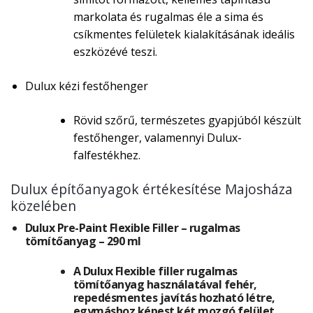
markolata és rugalmas éle a sima és
csíkmentes felületek kialakításának ideális
eszközévé teszi.
Dulux kézi festőhenger
Rövid szőrű, természetes gyapjúból készült
festőhenger, valamennyi Dulux-
falfestékhez.
Dulux építőanyagok értékesítése Majosháza
közelében
Dulux Pre-Paint Flexible Filler – rugalmas
tömítőanyag – 290 ml
A Dulux Flexible filler rugalmas
tömítőanyag használatával fehér,
repedésmentes javítás hozható létre,
egymáshoz képest két mozgó felület