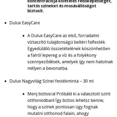
koncentrációja kivételes fedőképességet,
tartós színeket és mosásállóságot
biztosít.
Dulux EasyCare
A Dulux EasyCare az első, forradalmi
víztaszító tulajdonságú beltéri falfesték.
Egyedülálló összetételének köszönhetően
a falról lepereg a víz és a folyékony
szennyeződések, amelyek így nem hatolnak
mélyen a bevonatba.
Dulux Nagyvilág Színei festékminta – 30 ml
Menj biztosra! Próbáld ki a választott színt
otthonodban! Így biztos lehetsz benne,
hogy a színek pontosan úgy fognak
mutatni otthonod falain, ahogy