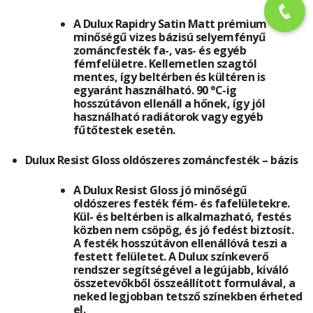
A Dulux Rapidry Satin Matt prémium
minőségű vizes bázisú selyemfényű
zománcfesték fa-, vas- és egyéb
fémfelületre. Kellemetlen szagtól
mentes, így beltérben és kültéren is
egyaránt használható. 90 °C-ig
hosszútávon ellenáll a hőnek, így jól
használható radiátorok vagy egyéb
fűtőtestek esetén.
Dulux Resist Gloss oldószeres zománcfesték – bázis
A Dulux Resist Gloss jó minőségű
oldószeres festék fém- és fafelületekre.
Kül- és beltérben is alkalmazható, festés
közben nem csöpög, és jó fedést biztosít.
A festék hosszútávon ellenállóvá teszi a
festett felületet. A Dulux színkeverő
rendszer segítségével a legújabb, kiváló
összetevőkből összeállított formulával, a
neked legjobban tetsző színekben érheted
el.