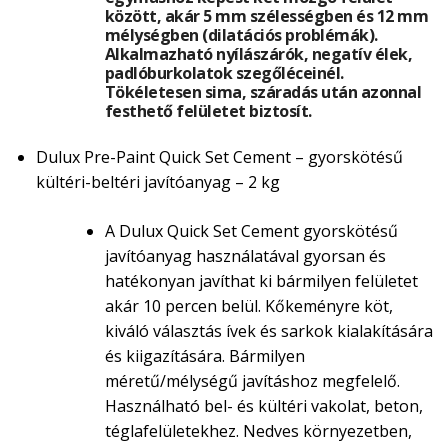
között, akár 5 mm szélességben és 12 mm
mélységben (dilatációs problémák).
Alkalmazható nyílászárók, negatív élek,
padlóburkolatok szegőléceinél.
Tökéletesen sima, száradás után azonnal
festhető felületet biztosít.
Dulux Pre-Paint Quick Set Cement – gyorskötésű
kültéri-beltéri javítóanyag – 2 kg
A Dulux Quick Set Cement gyorskötésű
javítóanyag használatával gyorsan és
hatékonyan javíthat ki bármilyen felületet
akár 10 percen belül. Kőkeményre köt,
kiváló választás ívek és sarkok kialakítására
és kiigazítására. Bármilyen
méretű/mélységű javításhoz megfelelő.
Használható bel- és kültéri vakolat, beton,
téglafelületekhez. Nedves környezetben,