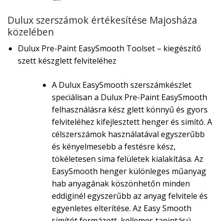
Dulux szerszámok értékesítése Majosháza
közelében
Dulux Pre-Paint EasySmooth Toolset – kiegészítő
szett készglett felviteléhez
A Dulux EasySmooth szerszámkészlet
speciálisan a Dulux Pre-Paint EasySmooth
felhasználásra kész glett könnyű és gyors
felviteléhez kifejlesztett henger és simító. A
célszerszámok használatával egyszerűbb
és kényelmesebb a festésre kész,
tökéletesen sima felületek kialakítása. Az
EasySmooth henger különleges műanyag
hab anyagának köszönhetőn minden
eddiginél egyszerűbb az anyag felvitele és
egyenletes elterítése. Az Easy Smooth
simítót formázott, kellemes tapintású