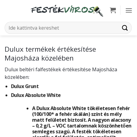
Skip
to
content
Keresés
a
következőre:
Dulux termékek értékesítése
Majosháza közelében
Dulux beltéri falfestékek értékesítése Majosháza
közelében:
Dulux Grunt
Dulux Absolute White
A Dulux Absolute White tökéletesen fehér
(100/100* a fehér skálán) színt és mély
matt felületet biztosít. A nagyon alacsony
– 0,2 g/L – VOC tartalomnak köszönhetően
semleges szagú. A festék tökéletesen