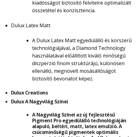
kiadósságot biztosító felvitelre optimalizált
összetétel és konzisztencia.
Dulux Latex Matt
A Dulux Latex Matt egyedülálló és korszerű
technológiájával, a Diamond Technology
használatával előállított kiváló minőségű
diszperzió finom struktúrájú, különösen
ellenálló, megnövelt mosásállóságot
biztosító bevonatot képez.
Dulux Creations
Dulux A Nagyvilág Színei
A Nagyvilág Színei az új fejlesztésű
Pigment Pro egyedülálló technológiáján
alapuló, beltéri, matt, latex emulzió. A
csúcsminőségű pigmentek optimális