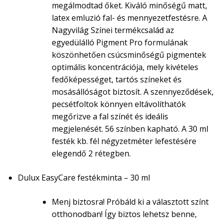
megálmodtad őket. Kiváló minőségű matt,
latex emluzió fal- és mennyezetfestésre. A
Nagyvilág Színei termékcsalád az
egyedülálló Pigment Pro formulának
köszönhetően csúcsminőségű pigmentek
optimális koncentrációja, mely kivételes
fedőképességet, tartós színeket és
mosásállóságot biztosít. A szennyeződések,
pecsétfoltok könnyen eltávolíthatók
megőrizve a fal színét és ideális
megjelenését. 56 színben kapható. A 30 ml
festék kb. fél négyzetméter lefestésére
elegendő 2 rétegben.
Dulux EasyCare festékminta – 30 ml
Menj biztosra! Próbáld ki a választott színt
otthonodban! Így biztos lehetsz benne,