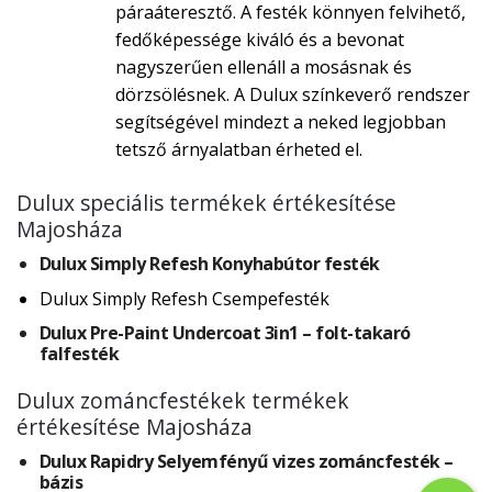
páraáteresztő. A festék könnyen felvihető,
fedőképessége kiváló és a bevonat
nagyszerűen ellenáll a mosásnak és
dörzsölésnek. A Dulux színkeverő rendszer
segítségével mindezt a neked legjobban
tetsző árnyalatban érheted el.
Dulux speciális termékek értékesítése
Majosháza
Dulux Simply Refesh Konyhabútor festék
Dulux Simply Refesh Csempefesték
Dulux Pre-Paint Undercoat 3in1 – folt-takaró
falfesték
Dulux zománcfestékek termékek
értékesítése Majosháza
Dulux Rapidry Selyemfényű vizes zománcfesték –
bázis