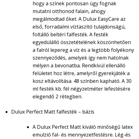
hogy a színek pontosan úgy fognak
mutatni otthonod falain, ahogy
megálmodtad őket. A Dulux EasyCare az
első, forradalmi víztaszító tulajdonságú,
foltálló beltéri falfesték. A festék
egyedülálló összetételének köszönhetően
a falról lepereg a víz és a legtöbb folyékony
szennyeződés, amelyek így nem hatolnak
mélyen a bevonatba. Rendkívül ellenálló
felületet hoz létre, amelyről gyerekjáték a
kosz eltávolítása. 48 színben kapható. A 30
ml festék kb. fél négyzetméter lefestésére
elegendő 2 rétegben.
Dulux Perfect Matt falfesték – bázis
A Dulux Perfect Matt kiváló minőségű latex
emulzió fal- és mennyezetfestésre. Lég-és