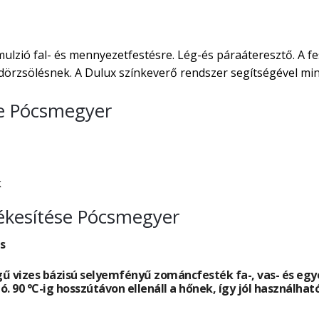
ulzió fal- és mennyezetfestésre. Lég-és páraáteresztő. A f
örzsölésnek. A Dulux színkeverő rendszer segítségével min
se Pócsmegyer
k
ékesítése Pócsmegyer
s
ű vizes bázisú selyemfényű zománcfesték fa-, vas- és egyé
ó. 90 °C-ig hosszútávon ellenáll a hőnek, így jól használha