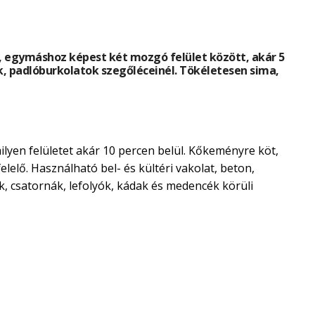
e, egymáshoz képest két mozgó felület között, akár 5
, padlóburkolatok szegőléceinél. Tökéletesen sima,
lyen felületet akár 10 percen belül. Kőkeményre köt,
lelő. Használható bel- és kültéri vakolat, beton,
ek, csatornák, lefolyók, kádak és medencék körüli