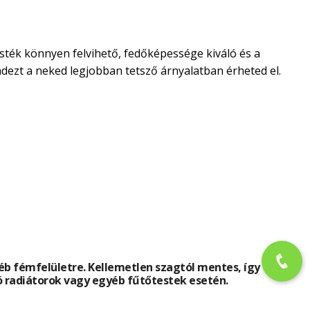
esték könnyen felvihető, fedőképessége kiváló és a
dezt a neked legjobban tetsző árnyalatban érheted el.
b fémfelületre. Kellemetlen szagtól mentes, így
tó radiátorok vagy egyéb fűtőtestek esetén.