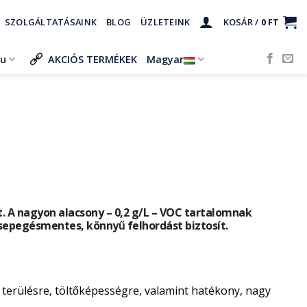
SZOLGÁLTATÁSAINK
BLOG
ÜZLETEINK
KOSÁR /
0
FT
ru
AKCIÓS TERMÉKEK
Magyar
osít. A nagyon alacsony – 0,2 g/L – VOC tartalomnak
csepegésmentes, könnyű felhordást biztosít.
́ terülésre, töltőképességre, valamint hatékony, nagy