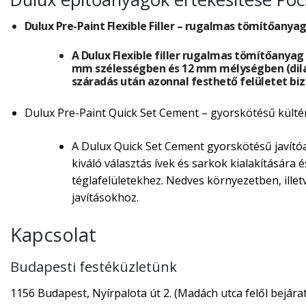
Dulux Pre-Paint Flexible Filler – rugalmas tömítőanyag
A Dulux Flexible filler rugalmas tömítőanya
mm szélességben és 12 mm mélységben (dilat
száradás után azonnal festhető felületet biz
Dulux Pre-Paint Quick Set Cement – gyorskötésű kültéri
A Dulux Quick Set Cement gyorskötésű javítóa
kiváló választás ívek és sarkok kialakítására 
téglafelületekhez. Nedves környezetben, illet
javításokhoz.
Kapcsolat
Budapesti festéküzletünk
1156 Budapest, Nyírpalota út 2. (Madách utca felől bejárat