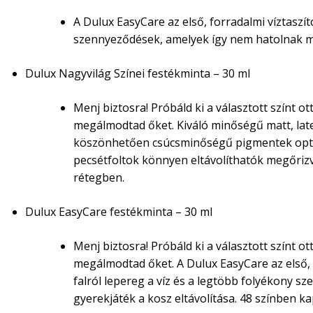
A Dulux EasyCare az első, forradalmi víztaszít
szennyeződések, amelyek így nem hatolnak m
Dulux Nagyvilág Színei festékminta – 30 ml
Menj biztosra! Próbáld ki a választott színt 
megálmodtad őket. Kiváló minőségű matt, late
köszönhetően csúcsminőségű pigmentek optimá
pecsétfoltok könnyen eltávolíthatók megőrizve
rétegben.
Dulux EasyCare festékminta – 30 ml
Menj biztosra! Próbáld ki a választott színt 
megálmodtad őket. A Dulux EasyCare az első, f
falról lepereg a víz és a legtöbb folyékony s
gyerekjáték a kosz eltávolítása. 48 színben k