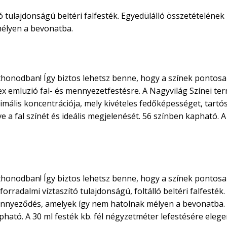
ó tulajdonságú beltéri falfesték. Egyedülálló összetételének
élyen a bevonatba.
otthonodban! Így biztos lehetsz benne, hogy a színek ponto
x emluzió fal- és mennyezetfestésre. A Nagyvilág Színei t
lis koncentrációja, mely kivételes fedőképességet, tartós 
 a fal színét és ideális megjelenését. 56 színben kapható. A
otthonodban! Így biztos lehetsz benne, hogy a színek ponto
orradalmi víztaszító tulajdonságú, foltálló beltéri falfesté
zennyeződés, amelyek így nem hatolnak mélyen a bevonatba. Re
apható. A 30 ml festék kb. fél négyzetméter lefestésére eleg