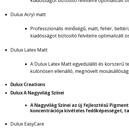
kiadósságot biztosító felvitelre optimalizált o
Dulux Acryl matt
Professzionális minőségű, matt, fehér, beltér
kiadósságot biztosító felvitelre optimalizált o
Dulux Latex Matt
A Dulux Latex Matt egyedülálló és korszerű te
különösen ellenálló, megnövelt mosásállóság
Dulux Creations
Dulux A Nagyvilág Színei
A Nagyvilág Színei az új fejlesztésű Pigment
koncentrációja kivételes fedőképességet, ta
Dulux EasyCare