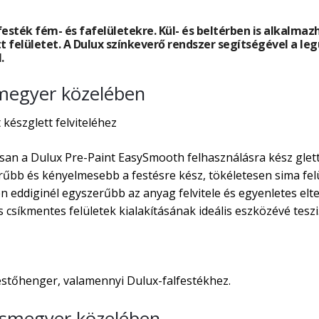
esték fém- és fafelületekre. Kül- és beltérben is alkalmaz
t felületet. A Dulux színkeverő rendszer segítségével a leg
.
smegyer közelében
készglett felviteléhez
an a Dulux Pre-Paint EasySmooth felhasználásra kész glett 
rűbb és kényelmesebb a festésre kész, tökéletesen sima fel
diginél egyszerűbb az anyag felvitele és egyenletes elter
 csíkmentes felületek kialakításának ideális eszközévé teszi
estőhenger, valamennyi Dulux-falfestékhez.
csmegyer közelében