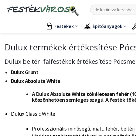
Skip
Keresés
to
a
content
következőre:
Festékek
Építőanyagok
Dulux termékek értékesítése Pó
Dulux beltéri falfestékek értékesítése Pócsm
Dulux Grunt
Dulux Absolute White
A Dulux Absolute White tökéletesen fehér (100
köszönhetően semleges szagú. A festék töké
Dulux Classic White
Professzionális minőségű, matt, fehér, beltér