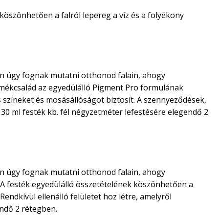
 köszönhetően a falról lepereg a víz és a folyékony
san úgy fognak mutatni otthonod falain, ahogy
ermékcsalád az egyedülálló Pigment Pro formulának
színeket és mosásállóságot biztosít. A szennyeződések,
 30 ml festék kb. fél négyzetméter lefestésére elegendő 2
san úgy fognak mutatni otthonod falain, ahogy
k. A festék egyedülálló összetételének köszönhetően a
ndkívül ellenálló felületet hoz létre, amelyről
endő 2 rétegben.