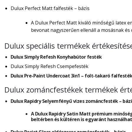
Dulux Perfect Matt falfesték – bázis
A Dulux Perfect Matt kiváló minőségű latex em
bevonat nagyszerűen ellenáll a mosásnak és d
Dulux speciális termékek értékesíté
Dulux Simply Refesh Konyhabútor festék
Dulux Simply Refesh Csempefesték
Dulux Pre-Paint Undercoat 3in1 – folt-takaró falfesté
Dulux zománcfestékek termékek ért
Dulux Rapidry Selyemfényű vizes zománcfesték – bázi
A Dulux Rapidry Satin Matt prémium minőség
beltérben és kültéren is egyaránt használhat
Dulux Resist Gloss oldószeres zománcfesték – bázis