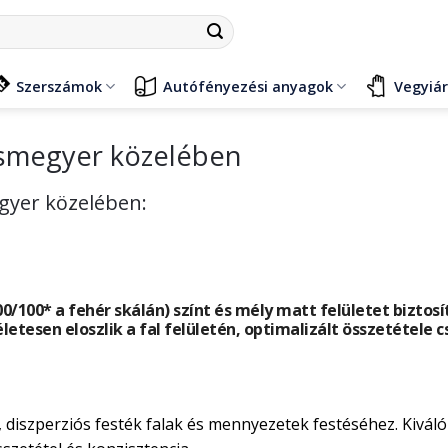
Szerszámok
Autófényezési anyagok
Vegyiá
csmegyer közelében
egyer közelében:
/100* a fehér skálán) színt és mély matt felületet bizt
letesen eloszlik a fal felületén, optimalizált összetétele 
i, diszperziós festék falak és mennyezetek festéséhez. Kiválo