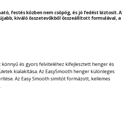
ható, festés közben nem csöpög, és jó fedést biztosít. A
újabb, kiváló összetevőkből összeállított formulával, a
könnyű és gyors felviteléhez kifejlesztett henger és
ületek kialakítása. Az EasySmooth henger különleges
ítése. Az Easy Smooth simítót formázott, kellemes
.