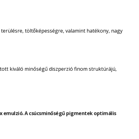
́ terülésre, töltőképességre, valamint hatékony, nagy
tott kiváló minőségű diszperzió finom struktúrájú,
atex emulzió. A csúcsminőségű pigmentek optimális