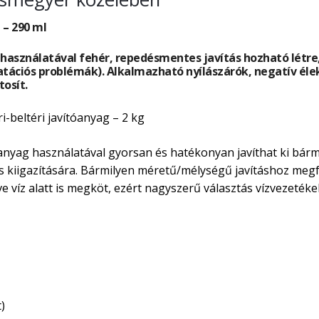
 – 290 ml
g használatával fehér, repedésmentes javítás hozható létr
ációs problémák). Alkalmazható nyílászárók, negatív élek
tosít.
-beltéri javítóanyag – 2 kg
nyag használatával gyorsan és hatékonyan javíthat ki bármi
és kiigazítására. Bármilyen méretű/mélységű javításhoz megfe
ve víz alatt is megköt, ezért nagyszerű választás vízvezeték
)