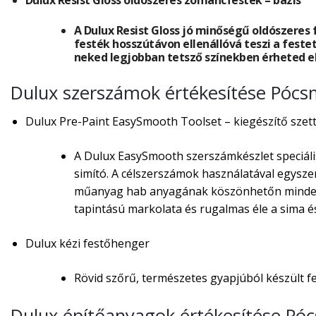
A Dulux Resist Gloss jó minőségű oldószeres f
festék hosszútávon ellenállóvá teszi a festet
neked legjobban tetsző színekben érheted el
Dulux szerszámok értékesítése Póc
Dulux Pre-Paint EasySmooth Toolset – kiegészítő szett 
A Dulux EasySmooth szerszámkészlet speciális
simító. A célszerszámok használatával egysze
műanyag hab anyagának köszönhetőn minden ed
tapintású markolata és rugalmas éle a sima és
Dulux kézi festőhenger
Rövid szőrű, természetes gyapjúból készült f
Dulux építőanyagok értékesítése Pó