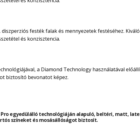
̈sszetétel és konzisztencia.
i, diszperziós festék falak és mennyezetek festéséhez. Kiválo
̈sszetétel és konzisztencia.
chnológiájával, a Diamond Technology használatával előállí
ot biztosító bevonatot képez.
 Pro egyedülálló technológiáján alapuló, beltéri, matt, l
rtós színeket és mosásállóságot biztosít.