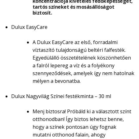
koncentrációja kivételes fedőképességet,
tartós színeket és mosásállóságot
biztosít.
Dulux EasyCare
A Dulux EasyCare az első, forradalmi
víztaszító tulajdonságú beltéri falfesték.
Egyedülálló összetételének köszönhetően
a falról lepereg a víz és a folyékony
szennyeződések, amelyek így nem hatolnak
mélyen a bevonatba.
Dulux Nagyvilág Színei festékminta – 30 ml
Menj biztosra! Próbáld ki a választott színt
otthonodban! Így biztos lehetsz benne,
hogy a színek pontosan úgy fognak
mutatni otthonod falain, ahogy