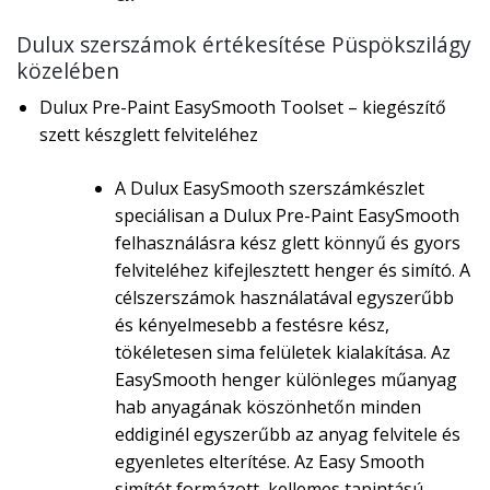
Dulux szerszámok értékesítése Püspökszilágy
közelében
Dulux Pre-Paint EasySmooth Toolset – kiegészítő
szett készglett felviteléhez
A Dulux EasySmooth szerszámkészlet
speciálisan a Dulux Pre-Paint EasySmooth
felhasználásra kész glett könnyű és gyors
felviteléhez kifejlesztett henger és simító. A
célszerszámok használatával egyszerűbb
és kényelmesebb a festésre kész,
tökéletesen sima felületek kialakítása. Az
EasySmooth henger különleges műanyag
hab anyagának köszönhetőn minden
eddiginél egyszerűbb az anyag felvitele és
egyenletes elterítése. Az Easy Smooth
simítót formázott, kellemes tapintású