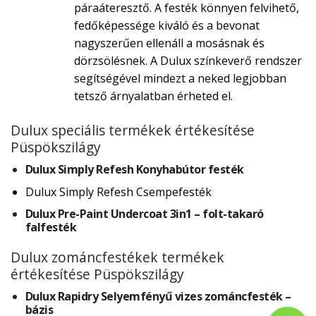
páraáteresztő. A festék könnyen felvihető,
fedőképessége kiváló és a bevonat
nagyszerűen ellenáll a mosásnak és
dörzsölésnek. A Dulux színkeverő rendszer
segítségével mindezt a neked legjobban
tetsző árnyalatban érheted el.
Dulux speciális termékek értékesítése
Püspökszilágy
Dulux Simply Refesh Konyhabútor festék
Dulux Simply Refesh Csempefesték
Dulux Pre-Paint Undercoat 3in1 – folt-takaró
falfesték
Dulux zománcfestékek termékek
értékesítése Püspökszilágy
Dulux Rapidry Selyemfényű vizes zománcfesték –
bázis