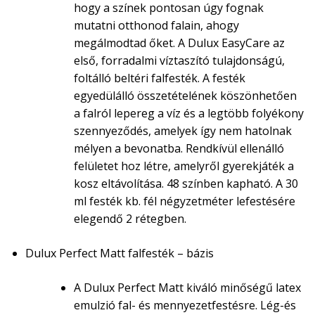
hogy a színek pontosan úgy fognak
mutatni otthonod falain, ahogy
megálmodtad őket. A Dulux EasyCare az
első, forradalmi víztaszító tulajdonságú,
foltálló beltéri falfesték. A festék
egyedülálló összetételének köszönhetően
a falról lepereg a víz és a legtöbb folyékony
szennyeződés, amelyek így nem hatolnak
mélyen a bevonatba. Rendkívül ellenálló
felületet hoz létre, amelyről gyerekjáték a
kosz eltávolítása. 48 színben kapható. A 30
ml festék kb. fél négyzetméter lefestésére
elegendő 2 rétegben.
Dulux Perfect Matt falfesték – bázis
A Dulux Perfect Matt kiváló minőségű latex
emulzió fal- és mennyezetfestésre. Lég-és