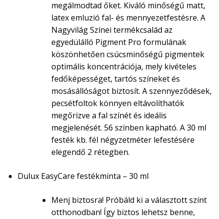
megálmodtad őket. Kiváló minőségű matt,
latex emluzió fal- és mennyezetfestésre. A
Nagyvilág Színei termékcsalád az
egyedülálló Pigment Pro formulának
köszönhetően csúcsminőségű pigmentek
optimális koncentrációja, mely kivételes
fedőképességet, tartós színeket és
mosásállóságot biztosít. A szennyeződések,
pecsétfoltok könnyen eltávolíthatók
megőrizve a fal színét és ideális
megjelenését. 56 színben kapható. A 30 ml
festék kb. fél négyzetméter lefestésére
elegendő 2 rétegben.
Dulux EasyCare festékminta – 30 ml
Menj biztosra! Próbáld ki a választott színt
otthonodban! Így biztos lehetsz benne,