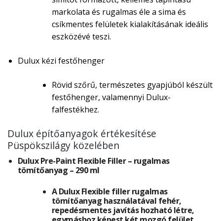
markolata és rugalmas éle a sima és
csíkmentes felületek kialakításának ideális
eszközévé teszi.
Dulux kézi festőhenger
Rövid szőrű, természetes gyapjúból készült
festőhenger, valamennyi Dulux-
falfestékhez.
Dulux építőanyagok értékesítése
Püspökszilágy közelében
Dulux Pre-Paint Flexible Filler – rugalmas
tömítőanyag – 290 ml
A Dulux Flexible filler rugalmas
tömítőanyag használatával fehér,
repedésmentes javítás hozható létre,
egymáshoz képest két mozgó felület