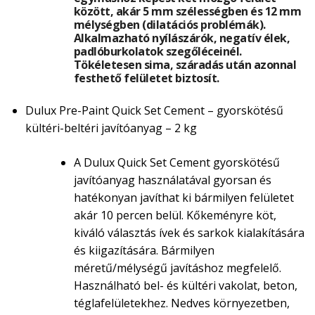
között, akár 5 mm szélességben és 12 mm
mélységben (dilatációs problémák).
Alkalmazható nyílászárók, negatív élek,
padlóburkolatok szegőléceinél.
Tökéletesen sima, száradás után azonnal
festhető felületet biztosít.
Dulux Pre-Paint Quick Set Cement – gyorskötésű
kültéri-beltéri javítóanyag – 2 kg
A Dulux Quick Set Cement gyorskötésű
javítóanyag használatával gyorsan és
hatékonyan javíthat ki bármilyen felületet
akár 10 percen belül. Kőkeményre köt,
kiváló választás ívek és sarkok kialakítására
és kiigazítására. Bármilyen
méretű/mélységű javításhoz megfelelő.
Használható bel- és kültéri vakolat, beton,
téglafelületekhez. Nedves környezetben,