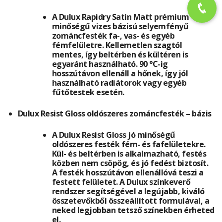
A Dulux Rapidry Satin Matt prémium
minőségű vizes bázisú selyemfényű
zománcfesték fa-, vas- és egyéb
fémfelületre. Kellemetlen szagtól
mentes, így beltérben és kültéren is
egyaránt használható. 90 °C-ig
hosszútávon ellenáll a hőnek, így jól
használható radiátorok vagy egyéb
fűtőtestek esetén.
Dulux Resist Gloss oldószeres zománcfesték – bázis
A Dulux Resist Gloss jó minőségű
oldószeres festék fém- és fafelületekre.
Kül- és beltérben is alkalmazható, festés
közben nem csöpög, és jó fedést biztosít.
A festék hosszútávon ellenállóvá teszi a
festett felületet. A Dulux színkeverő
rendszer segítségével a legújabb, kiváló
összetevőkből összeállított formulával, a
neked legjobban tetsző színekben érheted
el.