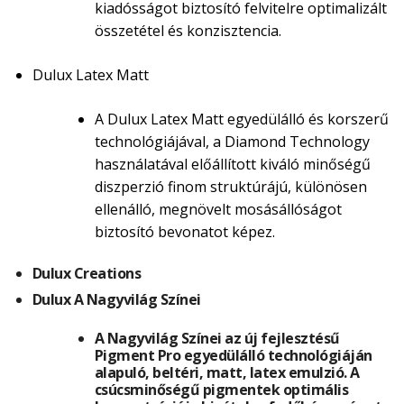
kiadósságot biztosító felvitelre optimalizált
összetétel és konzisztencia.
Dulux Latex Matt
A Dulux Latex Matt egyedülálló és korszerű
technológiájával, a Diamond Technology
használatával előállított kiváló minőségű
diszperzió finom struktúrájú, különösen
ellenálló, megnövelt mosásállóságot
biztosító bevonatot képez.
Dulux Creations
Dulux A Nagyvilág Színei
A Nagyvilág Színei az új fejlesztésű
Pigment Pro egyedülálló technológiáján
alapuló, beltéri, matt, latex emulzió. A
csúcsminőségű pigmentek optimális