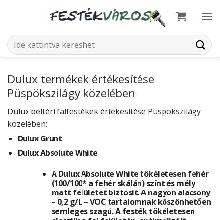
Skip
to
content
Keresés
a
következőre:
Dulux termékek értékesítése
Püspökszilágy közelében
Dulux beltéri falfestékek értékesítése Püspökszilágy
közelében:
Dulux Grunt
Dulux Absolute White
A Dulux Absolute White tökéletesen fehér
(100/100* a fehér skálán) színt és mély
matt felületet biztosít. A nagyon alacsony
– 0,2 g/L – VOC tartalomnak köszönhetően
semleges szagú. A festék tökéletesen