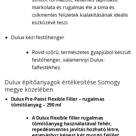
markolata és rugalmas éle a sima és
csíkmentes felületek kialakításának ideális
eszközévé teszi.
Dulux kézi festőhenger
Rövid szőrű, természetes gyapjúból készült
festőhenger, valamennyi Dulux-
falfestékhez.
Dulux építőanyagok értékesítése Somogy
megye közelében
Dulux Pre-Paint Flexible Filler – rugalmas
tömítőanyag – 290 ml
A Dulux Flexible filler rugalmas
tömítőanyag használatával fehér,
repedésmentes javítás hozható létre,
egymáshoz képest két mozgó felület