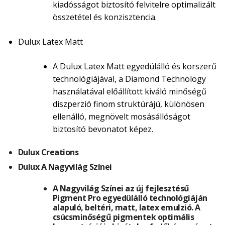
kiadósságot biztosító felvitelre optimalizált
összetétel és konzisztencia.
Dulux Latex Matt
A Dulux Latex Matt egyedülálló és korszerű
technológiájával, a Diamond Technology
használatával előállított kiváló minőségű
diszperzió finom struktúrájú, különösen
ellenálló, megnövelt mosásállóságot
biztosító bevonatot képez.
Dulux Creations
Dulux A Nagyvilág Színei
A Nagyvilág Színei az új fejlesztésű
Pigment Pro egyedülálló technológiáján
alapuló, beltéri, matt, latex emulzió. A
csúcsminőségű pigmentek optimális