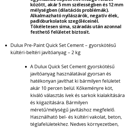
között, akár 5 mm szélességben és 12 mm
mélységben (dilatációs problémák).
Alkalmazható nyílászárók, negatív élek,
padlóburkolatok szegőléceinél.
Tökéletesen sima, száradás után azonnal
festhető felületet biztosít.
Dulux Pre-Paint Quick Set Cement – gyorskötésű
kültéri-beltéri javítóanyag – 2 kg
A Dulux Quick Set Cement gyorskötésű
javítóanyag használatával gyorsan és
hatékonyan javíthat ki bármilyen felületet
akár 10 percen belül. Kőkeményre köt,
kiváló választás ívek és sarkok kialakítására
és kiigazítására. Bármilyen
méretű/mélységű javításhoz megfelelő.
Használható bel- és kültéri vakolat, beton,
téglafelületekhez. Nedves környezetben,