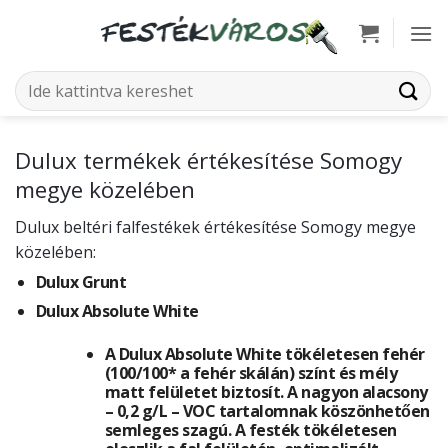
Skip
to
content
Keresés
a
következőre:
Dulux termékek értékesítése Somogy
megye közelében
Dulux beltéri falfestékek értékesítése Somogy megye
közelében:
Dulux Grunt
Dulux Absolute White
A Dulux Absolute White tökéletesen fehér
(100/100* a fehér skálán) színt és mély
matt felületet biztosít. A nagyon alacsony
– 0,2 g/L – VOC tartalomnak köszönhetően
semleges szagú. A festék tökéletesen