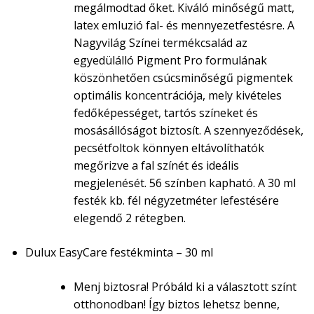
megálmodtad őket. Kiváló minőségű matt,
latex emluzió fal- és mennyezetfestésre. A
Nagyvilág Színei termékcsalád az
egyedülálló Pigment Pro formulának
köszönhetően csúcsminőségű pigmentek
optimális koncentrációja, mely kivételes
fedőképességet, tartós színeket és
mosásállóságot biztosít. A szennyeződések,
pecsétfoltok könnyen eltávolíthatók
megőrizve a fal színét és ideális
megjelenését. 56 színben kapható. A 30 ml
festék kb. fél négyzetméter lefestésére
elegendő 2 rétegben.
Dulux EasyCare festékminta – 30 ml
Menj biztosra! Próbáld ki a választott színt
otthonodban! Így biztos lehetsz benne,