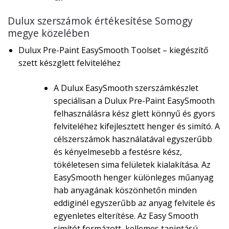
Dulux szerszámok értékesítése Somogy
megye közelében
Dulux Pre-Paint EasySmooth Toolset – kiegészítő
szett készglett felviteléhez
A Dulux EasySmooth szerszámkészlet
speciálisan a Dulux Pre-Paint EasySmooth
felhasználásra kész glett könnyű és gyors
felviteléhez kifejlesztett henger és simító. A
célszerszámok használatával egyszerűbb
és kényelmesebb a festésre kész,
tökéletesen sima felületek kialakítása. Az
EasySmooth henger különleges műanyag
hab anyagának köszönhetőn minden
eddiginél egyszerűbb az anyag felvitele és
egyenletes elterítése. Az Easy Smooth
simítót formázott, kellemes tapintású