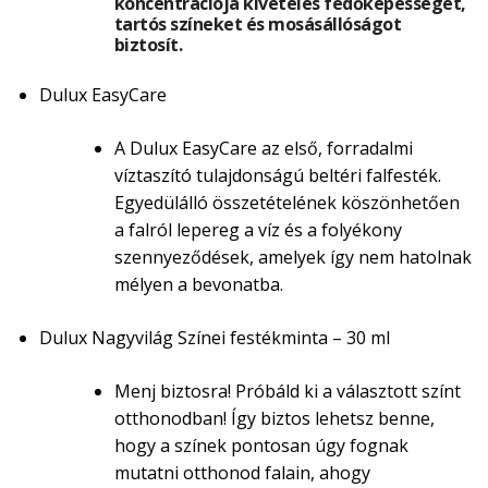
koncentrációja kivételes fedőképességet,
tartós színeket és mosásállóságot
biztosít.
Dulux EasyCare
A Dulux EasyCare az első, forradalmi
víztaszító tulajdonságú beltéri falfesték.
Egyedülálló összetételének köszönhetően
a falról lepereg a víz és a folyékony
szennyeződések, amelyek így nem hatolnak
mélyen a bevonatba.
Dulux Nagyvilág Színei festékminta – 30 ml
Menj biztosra! Próbáld ki a választott színt
otthonodban! Így biztos lehetsz benne,
hogy a színek pontosan úgy fognak
mutatni otthonod falain, ahogy