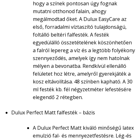
hogy a színek pontosan úgy fognak
mutatni otthonod falain, ahogy
megálmodtad őket. A Dulux EasyCare az
első, forradalmi víztaszító tulajdonságú,
foltálló beltéri falfesték. A festék
egyedülálló összetételének köszönhetően
a falról lepereg a víz és a legtöbb folyékony
szennyeződés, amelyek így nem hatolnak
mélyen a bevonatba. Rendkívül ellenálló
felületet hoz létre, amelyről gyerekjáték a
kosz eltávolítása. 48 színben kapható. A 30
ml festék kb. fél négyzetméter lefestésére
elegendő 2 rétegben.
Dulux Perfect Matt falfesték – bázis
A Dulux Perfect Matt kiváló minőségű latex
emulzió fal- és mennyezetfestésre. Lég-és