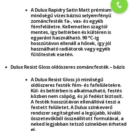
A Dulux Rapidry Satin Matt prémium
minőségű vizes bázisú selyemfényű
zománcfesték fa-, vas- és egyéb
fémfelületre. Kellemetlen szagtól
mentes, így beltérben és kültéren is
egyaránt használható. 90 °C-ig
hosszútávon ellenáll a hőnek, így jól
használható radiátorok vagy egyéb
fűtőtestek esetén.
Dulux Resist Gloss oldószeres zománcfesték – bázis
A Dulux Resist Gloss jó minőségű
oldószeres festék fém- és fafelületekre.
Kül- és beltérben is alkalmazható, festés
közben nem csöpög, és jó fedést biztosít.
A festék hosszútávon ellenállóvá teszi a
festett felületet. A Dulux színkeverő
rendszer segítségével a legújabb, kiváló
összetevőkből összeállított formulával, a
neked legjobban tetsző színekben érheted
el.