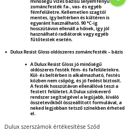
minőségű vizes bázisú selyemfényű
zománcfesték fa-, vas- és egyéb
fémfelületre. Kellemetlen szagtól
mentes, így beltérben és kültéren is
egyaránt használható. 90 °C-ig
hosszútávon ellenáll a hőnek, így jól
használható radiátorok vagy egyéb
fűtőtestek esetén.
Dulux Resist Gloss oldószeres zománcfesték – bázis
A Dulux Resist Gloss jó minőségű
oldószeres festék fém- és fafelületekre.
Kül- és beltérben is alkalmazható, festés
közben nem csöpög, és jó fedést biztosít.
A festék hosszútávon ellenállóvá teszi a
festett felületet. A Dulux színkeverő
rendszer segítségével a legújabb, kiváló
összetevőkből összeállított formulával, a
neked legjobban tetsző színekben érheted
el.
Dulux szerszámok értékesítése Sződ