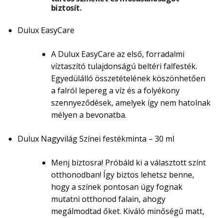
biztosít.
Dulux EasyCare
A Dulux EasyCare az első, forradalmi
víztaszító tulajdonságú beltéri falfesték.
Egyedülálló összetételének köszönhetően
a falról lepereg a víz és a folyékony
szennyeződések, amelyek így nem hatolnak
mélyen a bevonatba.
Dulux Nagyvilág Színei festékminta – 30 ml
Menj biztosra! Próbáld ki a választott színt
otthonodban! Így biztos lehetsz benne,
hogy a színek pontosan úgy fognak
mutatni otthonod falain, ahogy
megálmodtad őket. Kiváló minőségű matt,