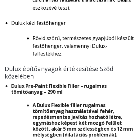
csíkmentes felületek kialakításának ideális
eszközévé teszi.
Dulux kézi festőhenger
Rövid szőrű, természetes gyapjúból készült
festőhenger, valamennyi Dulux-
falfestékhez.
Dulux építőanyagok értékesítése Sződ
közelében
Dulux Pre-Paint Flexible Filler – rugalmas
tömítőanyag – 290 ml
A Dulux Flexible filler rugalmas
tömítőanyag használatával fehér,
repedésmentes javítás hozható létre,
egymáshoz képest két mozgó felület
között, akár 5 mm szélességben és 12 mm
mélységben (dilatációs problémák).