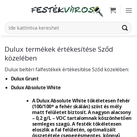
Skip
to
content
Keresés
a
következőre:
Dulux termékek értékesítése Sződ
közelében
Dulux beltéri falfestékek értékesítése Sződ közelében:
Dulux Grunt
Dulux Absolute White
A Dulux Absolute White tökéletesen fehér
(100/100* a fehér skálán) színt és mély
matt felületet biztosít. A nagyon alacsony
– 0,2 g/L – VOC tartalomnak köszönhetően
semleges szagú. A festék tökéletesen
eloszlik a fal felületén, optimalizált
összetétele csepegésmentes, könnyű