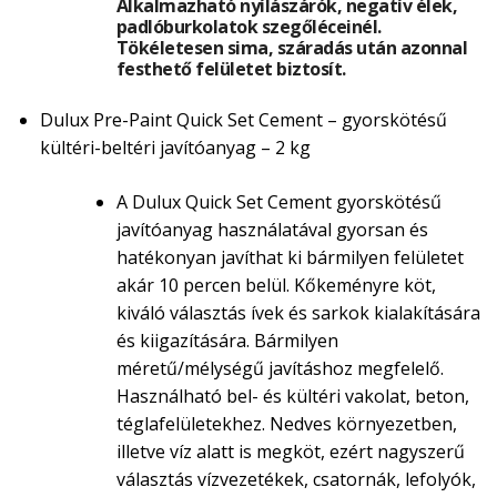
Alkalmazható nyílászárók, negatív élek,
padlóburkolatok szegőléceinél.
Tökéletesen sima, száradás után azonnal
festhető felületet biztosít.
Dulux Pre-Paint Quick Set Cement – gyorskötésű
kültéri-beltéri javítóanyag – 2 kg
A Dulux Quick Set Cement gyorskötésű
javítóanyag használatával gyorsan és
hatékonyan javíthat ki bármilyen felületet
akár 10 percen belül. Kőkeményre köt,
kiváló választás ívek és sarkok kialakítására
és kiigazítására. Bármilyen
méretű/mélységű javításhoz megfelelő.
Használható bel- és kültéri vakolat, beton,
téglafelületekhez. Nedves környezetben,
illetve víz alatt is megköt, ezért nagyszerű
választás vízvezetékek, csatornák, lefolyók,