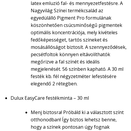
latex emluzió fal- és mennyezetfestésre. A
Nagyvilág Színei termékcsalád az
egyedülálló Pigment Pro formulának
köszönhetően csúcsminőségű pigmentek
optimális koncentrációja, mely kivételes
fedőképességet, tartós színeket és
mosásállóságot biztosít. A szennyeződések,
pecsétfoltok könnyen eltávolíthatók
megőrizve a fal színét és ideális
megjelenését. 56 színben kapható. A 30 ml
festék kb. fél négyzetméter lefestésére
elegendő 2 rétegben.
Dulux EasyCare festékminta – 30 ml
Menj biztosra! Próbáld ki a választott színt
otthonodban! Így biztos lehetsz benne,
hogy a színek pontosan úgy fognak