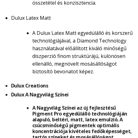
összetétel és konzisztencia.
Dulux Latex Matt
A Dulux Latex Matt egyedülálló és korszerű
technológiájával, a Diamond Technology
használatával előállított kiváló minőségű
diszperzió finom struktúrájú, különösen
ellenálló, megnövelt mosásállóságot
biztosító bevonatot képez.
Dulux Creations
Dulux A Nagyvilág Színei
A Nagyvilág Színei az új fejlesztésű
Pigment Pro egyedülálló technológiáján
alapuló, beltéri, matt, latex emulzió. A
csúcsminőségű pigmentek optimális
koncentrációja kivételes fedőképességet,
tartós színeket és mosásállóságot