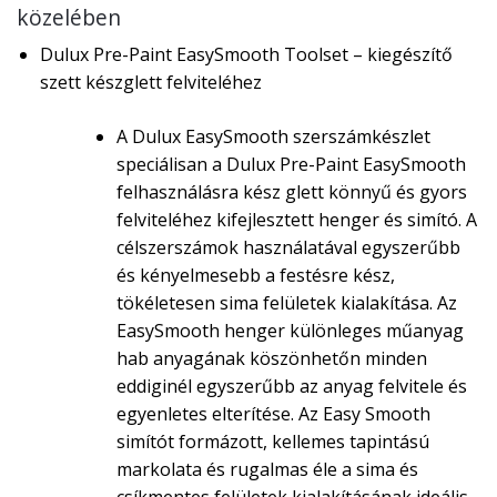
közelében
Dulux Pre-Paint EasySmooth Toolset – kiegészítő
szett készglett felviteléhez
A Dulux EasySmooth szerszámkészlet
speciálisan a Dulux Pre-Paint EasySmooth
felhasználásra kész glett könnyű és gyors
felviteléhez kifejlesztett henger és simító. A
célszerszámok használatával egyszerűbb
és kényelmesebb a festésre kész,
tökéletesen sima felületek kialakítása. Az
EasySmooth henger különleges műanyag
hab anyagának köszönhetőn minden
eddiginél egyszerűbb az anyag felvitele és
egyenletes elterítése. Az Easy Smooth
simítót formázott, kellemes tapintású
markolata és rugalmas éle a sima és