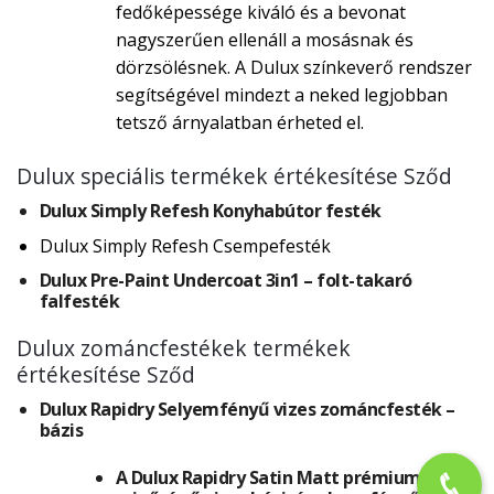
fedőképessége kiváló és a bevonat
nagyszerűen ellenáll a mosásnak és
dörzsölésnek. A Dulux színkeverő rendszer
segítségével mindezt a neked legjobban
tetsző árnyalatban érheted el.
Dulux speciális termékek értékesítése Sződ
Dulux Simply Refesh Konyhabútor festék
Dulux Simply Refesh Csempefesték
Dulux Pre-Paint Undercoat 3in1 – folt-takaró
falfesték
Dulux zománcfestékek termékek
értékesítése Sződ
Dulux Rapidry Selyemfényű vizes zománcfesték –
bázis
A Dulux Rapidry Satin Matt prémium