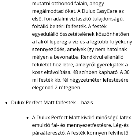
mutatni otthonod falain, ahogy
megálmodtad őket. A Dulux EasyCare az
első, forradalmi víztaszító tulajdonságú,
foltálló beltéri falfesték. A festék
egyedülálló összetételének köszönhetően
a falról lepereg a víz és a legtöbb folyékony
szennyeződés, amelyek így nem hatolnak
mélyen a bevonatba. Rendkívül ellenálló
felületet hoz létre, amelyről gyerekjáték a
kosz eltávolítása. 48 színben kapható. A 30
ml festék kb. fél négyzetméter lefestésére
elegendő 2 rétegben.
Dulux Perfect Matt falfesték – bázis
A Dulux Perfect Matt kiváló minőségű latex
emulzió fal- és mennyezetfestésre. Lég-és
páraáteresztő. A festék könnyen felvihető,