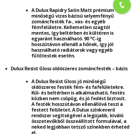
A Dulux Rapidry Satin Matt prémium
minőségű vizes bázisú selyemfényű
zománcfesték fa-, vas- és egyéb
fémfelületre. Kellemetlen szagtól
mentes, így beltérben és kültéren is
egyaránt használható. 90 °C-ig
hosszútávon ellenáll a hőnek, így jól
használható radiátorok vagy egyéb
fűtőtestek esetén.
Dulux Resist Gloss oldószeres zománcfesték – bázis
A Dulux Resist Gloss jó minőségű
oldószeres festék fém- és fafelületekre.
Kül- és beltérben is alkalmazható, festés
közben nem csöpög, és jó fedést biztosít.
A festék hosszútávon ellenállóvá teszi a
festett felületet. A Dulux színkeverő
rendszer segítségével a legújabb, kiváló
összetevőkből összeállított formulával, a
neked legjobban tetsző színekben érheted
el.