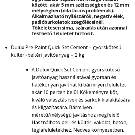
között, akár 5 mm szélességben és 12 mm
mélységben (dilatációs problémák).
Alkalmazható nyílászárók, negatív élek,
padlóburkolatok szegőléceinél.
Tökéletesen sima, száradás után azonnal
festhető felületet biztosít.
Dulux Pre-Paint Quick Set Cement – gyorskötésű
kültéri-beltéri javítóanyag – 2 kg
A Dulux Quick Set Cement gyorskötésű
javítóanyag használatával gyorsan és
hatékonyan javíthat ki bármilyen felületet
akár 10 percen belül. Kőkeményre köt,
kiváló választás ívek és sarkok kialakítására
és kiigazítására. Bármilyen
méretű/mélységű javításhoz megfelelő.
Használható bel- és kültéri vakolat, beton,
téglafelületekhez. Nedves környezetben,