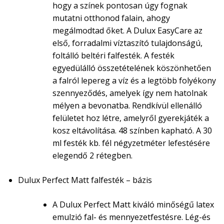
hogy a színek pontosan úgy fognak
mutatni otthonod falain, ahogy
megálmodtad őket. A Dulux EasyCare az
első, forradalmi víztaszító tulajdonságú,
foltálló beltéri falfesték. A festék
egyedülálló összetételének köszönhetően
a falról lepereg a víz és a legtöbb folyékony
szennyeződés, amelyek így nem hatolnak
mélyen a bevonatba. Rendkívül ellenálló
felületet hoz létre, amelyről gyerekjáték a
kosz eltávolítása. 48 színben kapható. A 30
ml festék kb. fél négyzetméter lefestésére
elegendő 2 rétegben.
Dulux Perfect Matt falfesték – bázis
A Dulux Perfect Matt kiváló minőségű latex
emulzió fal- és mennyezetfestésre. Lég-és