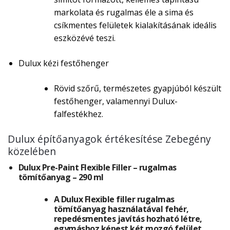
markolata és rugalmas éle a sima és
csíkmentes felületek kialakításának ideális
eszközévé teszi.
Dulux kézi festőhenger
Rövid szőrű, természetes gyapjúból készült
festőhenger, valamennyi Dulux-
falfestékhez.
Dulux építőanyagok értékesítése Zebegény
közelében
Dulux Pre-Paint Flexible Filler – rugalmas
tömítőanyag – 290 ml
A Dulux Flexible filler rugalmas
tömítőanyag használatával fehér,
repedésmentes javítás hozható létre,
egymáshoz képest két mozgó felület