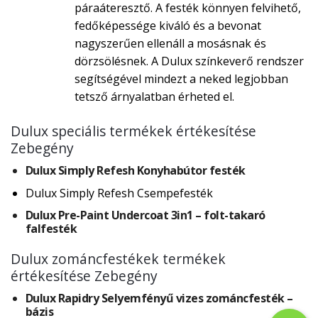
páraáteresztő. A festék könnyen felvihető,
fedőképessége kiváló és a bevonat
nagyszerűen ellenáll a mosásnak és
dörzsölésnek. A Dulux színkeverő rendszer
segítségével mindezt a neked legjobban
tetsző árnyalatban érheted el.
Dulux speciális termékek értékesítése
Zebegény
Dulux Simply Refesh Konyhabútor festék
Dulux Simply Refesh Csempefesték
Dulux Pre-Paint Undercoat 3in1 – folt-takaró
falfesték
Dulux zománcfestékek termékek
értékesítése Zebegény
Dulux Rapidry Selyemfényű vizes zománcfesték –
bázis