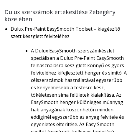
Dulux szerszámok értékesítése Zebegény
közelében
Dulux Pre-Paint EasySmooth Toolset – kiegészítő
szett készglett felviteléhez
A Dulux EasySmooth szerszámkészlet
speciálisan a Dulux Pre-Paint EasySmooth
felhasználásra kész glett könnyű és gyors
felviteléhez kifejlesztett henger és simító. A
célszerszámok használatával egyszerűbb
és kényelmesebb a festésre kész,
tökéletesen sima felületek kialakítása. Az
EasySmooth henger különleges műanyag
hab anyagának köszönhetőn minden
eddiginél egyszerűbb az anyag felvitele és
egyenletes elterítése. Az Easy Smooth
simítót formázott, kellemes tapintású