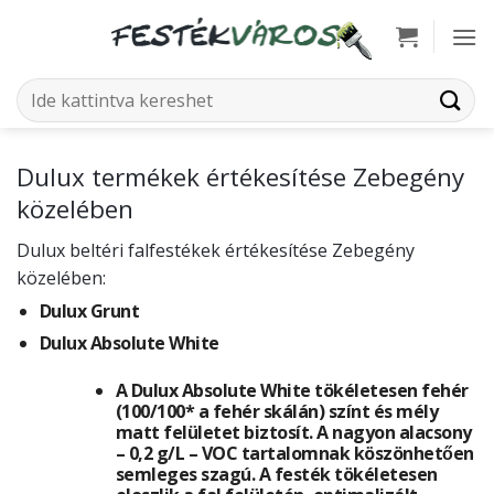
Skip
to
content
Keresés
a
következőre:
Dulux termékek értékesítése Zebegény
közelében
Dulux beltéri falfestékek értékesítése Zebegény
közelében:
Dulux Grunt
Dulux Absolute White
A Dulux Absolute White tökéletesen fehér
(100/100* a fehér skálán) színt és mély
matt felületet biztosít. A nagyon alacsony
– 0,2 g/L – VOC tartalomnak köszönhetően
semleges szagú. A festék tökéletesen