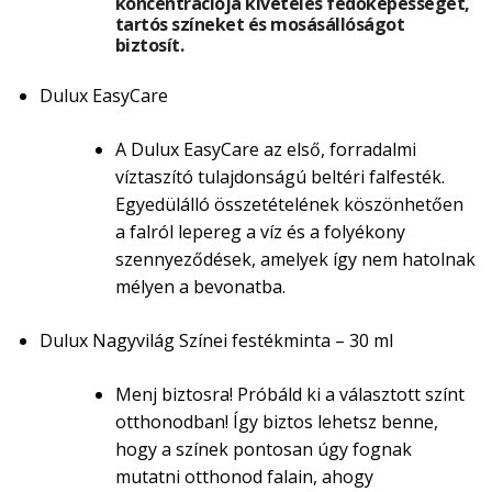
koncentrációja kivételes fedőképességet,
tartós színeket és mosásállóságot
biztosít.
Dulux EasyCare
A Dulux EasyCare az első, forradalmi
víztaszító tulajdonságú beltéri falfesték.
Egyedülálló összetételének köszönhetően
a falról lepereg a víz és a folyékony
szennyeződések, amelyek így nem hatolnak
mélyen a bevonatba.
Dulux Nagyvilág Színei festékminta – 30 ml
Menj biztosra! Próbáld ki a választott színt
otthonodban! Így biztos lehetsz benne,
hogy a színek pontosan úgy fognak
mutatni otthonod falain, ahogy