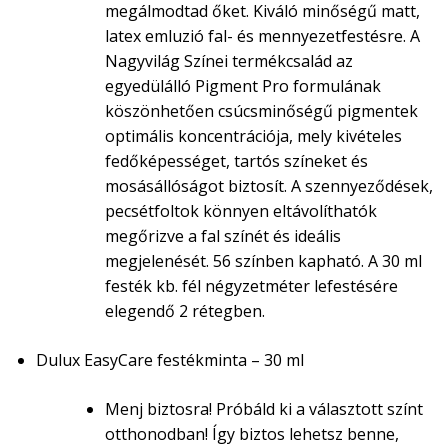
megálmodtad őket. Kiváló minőségű matt,
latex emluzió fal- és mennyezetfestésre. A
Nagyvilág Színei termékcsalád az
egyedülálló Pigment Pro formulának
köszönhetően csúcsminőségű pigmentek
optimális koncentrációja, mely kivételes
fedőképességet, tartós színeket és
mosásállóságot biztosít. A szennyeződések,
pecsétfoltok könnyen eltávolíthatók
megőrizve a fal színét és ideális
megjelenését. 56 színben kapható. A 30 ml
festék kb. fél négyzetméter lefestésére
elegendő 2 rétegben.
Dulux EasyCare festékminta – 30 ml
Menj biztosra! Próbáld ki a választott színt
otthonodban! Így biztos lehetsz benne,