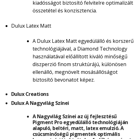
kiadósságot biztosító felvitelre optimalizált
összetétel és konzisztencia.
Dulux Latex Matt
A Dulux Latex Matt egyedülálló és korszerű
technológiájával, a Diamond Technology
használatával előállított kiváló minőségű
diszperzió finom struktúrájú, különösen
ellenálló, megnövelt mosásállóságot
biztosító bevonatot képez.
Dulux Creations
Dulux A Nagyvilág Színei
A Nagyvilág Színei az új fejlesztésű
Pigment Pro egyedülálló technológiáján
alapuló, beltéri, matt, latex emulzió. A
csúcsminőségű pigmentek optimális