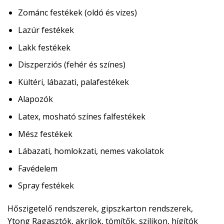
Zománc festékek (oldó és vizes)
Lazúr festékek
Lakk festékek
Diszperziós (fehér és színes)
Kültéri, lábazati, palafestékek
Alapozók
Latex, mosható színes falfestékek
Mész festékek
Lábazati, homlokzati, nemes vakolatok
Favédelem
Spray festékek
Hőszigetelő rendszerek, gipszkarton rendszerek,
Ytong
Ragasztók, akrilok, tömítők, szilikon, hígítók