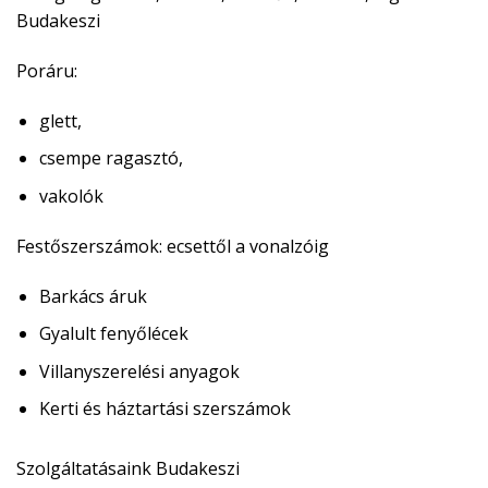
Budakeszi
Poráru:
glett,
csempe ragasztó,
vakolók
Festőszerszámok:
ecsettől a vonalzóig
Barkács áruk
Gyalult fenyőlécek
Villanyszerelési anyagok
Kerti és háztartási szerszámok
Szolgáltatásaink Budakeszi