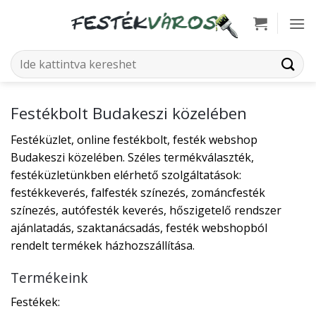
Skip
to
content
Keresés
a
következőre:
Festékbolt Budakeszi közelében
Festéküzlet, online festékbolt, festék webshop
Budakeszi közelében. Széles termékválaszték,
festéküzletünkben elérhető szolgáltatások:
festékkeverés, falfesték színezés, zománcfesték
színezés, autófesték keverés, hőszigetelő rendszer
ajánlatadás, szaktanácsadás, festék webshopból
rendelt termékek házhozszállítása.
Termékeink
Festékek: