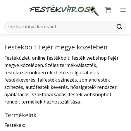
Skip
to
content
Keresés
a
következőre:
Festékbolt Fejér megye közelében
Festéküzlet, online festékbolt, festék webshop Fejér
megye közelében. Széles termékválaszték,
festéküzletünkben elérhető szolgáltatások:
festékkeverés, falfesték színezés, zománcfesték
színezés, autófesték keverés, hőszigetelő rendszer
ajánlatadás, szaktanácsadás, festék webshopból
rendelt termékek házhozszállítása.
Termékeink
Festékek: