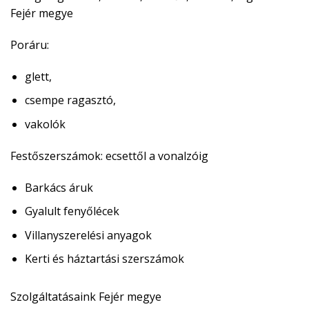
Fejér megye
Poráru:
glett,
csempe ragasztó,
vakolók
Festőszerszámok:
ecsettől a vonalzóig
Barkács áruk
Gyalult fenyőlécek
Villanyszerelési anyagok
Kerti és háztartási szerszámok
Szolgáltatásaink Fejér megye