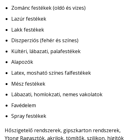
Zománc festékek (oldó és vizes)
Lazúr festékek
Lakk festékek
Diszperziós (fehér és színes)
Kültéri, lábazati, palafestékek
Alapozók
Latex, mosható színes falfestékek
Mész festékek
Lábazati, homlokzati, nemes vakolatok
Favédelem
Spray festékek
Hőszigetelő rendszerek, gipszkarton rendszerek,
Ytong
Ragasztók, akrilok, tömítők, szilikon, hígítók