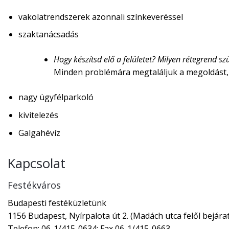
vakolatrendszerek azonnali színkeveréssel
szaktanácsadás
Hogy készítsd elő a felületet? Milyen rétegrend 
Minden problémára megtaláljuk a megoldást,
nagy ügyfélparkoló
kivitelezés
Galgahévíz
Kapcsolat
Festékváros
Budapesti festéküzletünk
1156 Budapest, Nyírpalota út 2. (Madách utca felől bejárat
Telefon: 06-1/415-0634; Fax 06-1/415-0663