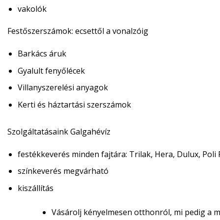
vakolók
Festőszerszámok:
ecsettől a vonalzóig
Barkács áruk
Gyalult fenyőlécek
Villanyszerelési anyagok
Kerti és háztartási szerszámok
Szolgáltatásaink Galgahévíz
festékkeverés minden fajtára: Trilak, Hera, Dulux, Poli 
színkeverés megvárható
kiszállítás
Vásárolj kényelmesen otthonról, mi pedig a m