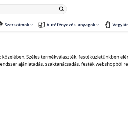
Szerszámok
Autófényezési anyagok
Vegyiá
 közelében. Széles termékválaszték, festéküzletünkben elérh
rendszer ajánlatadás, szaktanácsadás, festék webshopból re