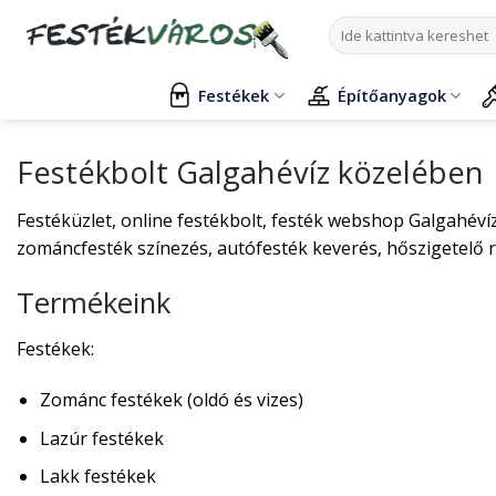
Skip
Keresés
to
a
content
következőre:
Festékek
Építőanyagok
Festékbolt Galgahévíz közelében
Festéküzlet, online festékbolt, festék webshop Galgahévíz
zománcfesték színezés, autófesték keverés, hőszigetelő 
Termékeink
Festékek:
Zománc festékek (oldó és vizes)
Lazúr festékek
Lakk festékek