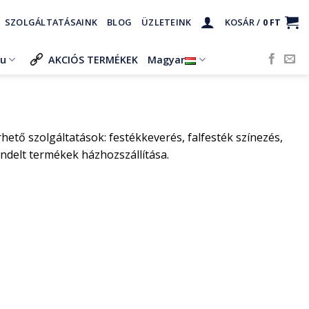
SZOLGÁLTATÁSAINK
BLOG
ÜZLETEINK
KOSÁR /
0
FT
ru
AKCIÓS TERMÉKEK
Magyar
ető szolgáltatások: festékkeverés, falfesték színezés,
ndelt termékek házhozszállítása.