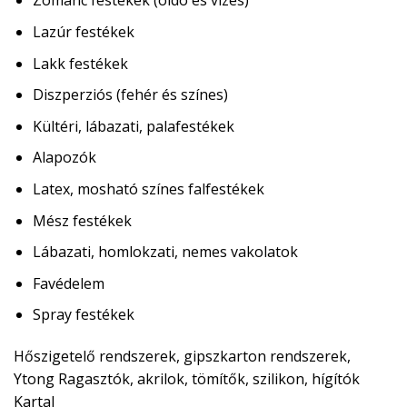
Zománc festékek (oldó és vizes)
Lazúr festékek
Lakk festékek
Diszperziós (fehér és színes)
Kültéri, lábazati, palafestékek
Alapozók
Latex, mosható színes falfestékek
Mész festékek
Lábazati, homlokzati, nemes vakolatok
Favédelem
Spray festékek
Hőszigetelő rendszerek, gipszkarton rendszerek,
Ytong
Ragasztók, akrilok, tömítők, szilikon, hígítók
Kartal