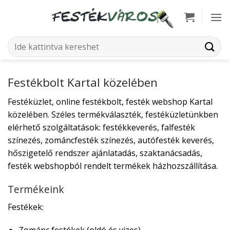
Skip
to
content
Keresés
a
következőre:
Festékbolt Kartal közelében
Festéküzlet, online festékbolt, festék webshop Kartal
közelében. Széles termékválaszték, festéküzletünkben
elérhető szolgáltatások: festékkeverés, falfesték
színezés, zománcfesték színezés, autófesték keverés,
hőszigetelő rendszer ajánlatadás, szaktanácsadás,
festék webshopból rendelt termékek házhozszállítása.
Termékeink
Festékek: