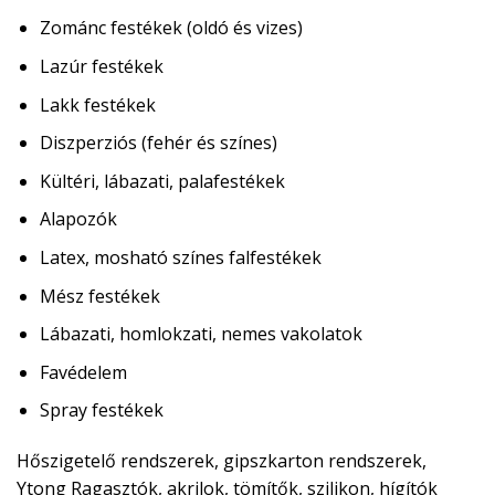
Zománc festékek (oldó és vizes)
Lazúr festékek
Lakk festékek
Diszperziós (fehér és színes)
Kültéri, lábazati, palafestékek
Alapozók
Latex, mosható színes falfestékek
Mész festékek
Lábazati, homlokzati, nemes vakolatok
Favédelem
Spray festékek
Hőszigetelő rendszerek, gipszkarton rendszerek,
Ytong
Ragasztók, akrilok, tömítők, szilikon, hígítók