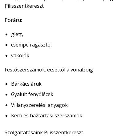
Pilisszentkereszt
Poráru:
glett,
csempe ragasztó,
vakolók
Festőszerszámok:
ecsettől a vonalzóig
Barkács áruk
Gyalult fenyőlécek
Villanyszerelési anyagok
Kerti és háztartási szerszámok
Szolgáltatásaink Pilisszentkereszt