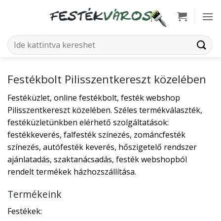
Skip
to
content
Keresés
a
következőre:
Festékbolt Pilisszentkereszt közelében
Festéküzlet, online festékbolt, festék webshop
Pilisszentkereszt közelében. Széles termékválaszték,
festéküzletünkben elérhető szolgáltatások:
festékkeverés, falfesték színezés, zománcfesték
színezés, autófesték keverés, hőszigetelő rendszer
ajánlatadás, szaktanácsadás, festék webshopból
rendelt termékek házhozszállítása.
Termékeink
Festékek: