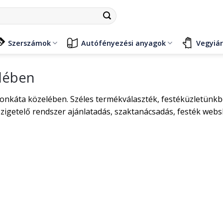
Szerszámok
Autófényezési anyagok
Vegyiá
elében
onkáta közelében. Széles termékválaszték, festéküzletünkbe
zigetelő rendszer ajánlatadás, szaktanácsadás, festék web