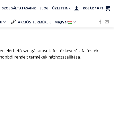
SZOLGÁLTATÁSAINK
BLOG
ÜZLETEINK
KOSÁR /
0
FT
ru
AKCIÓS TERMÉKEK
Magyar
n elérhető szolgáltatások: festékkeverés, falfesték
shopból rendelt termékek házhozszállítása.