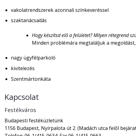
vakolatrendszerek azonnali színkeveréssel
szaktanácsadás
Hogy készítsd elő a felületet? Milyen rétegrend 
Minden problémára megtaláljuk a megoldást,
nagy ügyfélparkoló
kivitelezés
Szentmártonkáta
Kapcsolat
Festékváros
Budapesti festéküzletünk
1156 Budapest, Nyírpalota út 2. (Madách utca felől bejárat
Telefon: 06-1/415-0634; Fax 06-1/415-0663