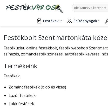
Skip
Keresés
to
a
content
következőre:
Festékek
Építőanyagok
Festékbolt Szentmártonkáta köz
Festéküzlet, online festékbolt, festék webshop Szentmárt
színezés, zománcfesték színezés, autófesték keverés, hős
Termékeink
Festékek:
Zománc festékek (oldó és vizes)
Lazúr festékek
Lakk festékek