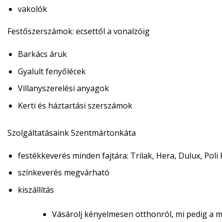
vakolók
Festőszerszámok:
ecsettől a vonalzóig
Barkács áruk
Gyalult fenyőlécek
Villanyszerelési anyagok
Kerti és háztartási szerszámok
Szolgáltatásaink Szentmártonkáta
festékkeverés minden fajtára: Trilak, Hera, Dulux, Poli 
színkeverés megvárható
kiszállítás
Vásárolj kényelmesen otthonról, mi pedig a m