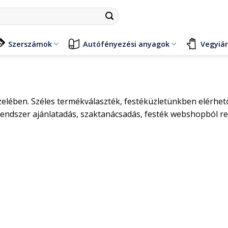
Szerszámok
Autófényezési anyagok
Vegyiá
elében. Széles termékválaszték, festéküzletünkben elérhető 
rendszer ajánlatadás, szaktanácsadás, festék webshopból re