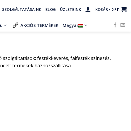
SZOLGÁLTATÁSAINK
BLOG
ÜZLETEINK
KOSÁR /
0
FT
ru
AKCIÓS TERMÉKEK
Magyar
szolgáltatások: festékkeverés, falfesték színezés,
ndelt termékek házhozszállítása.