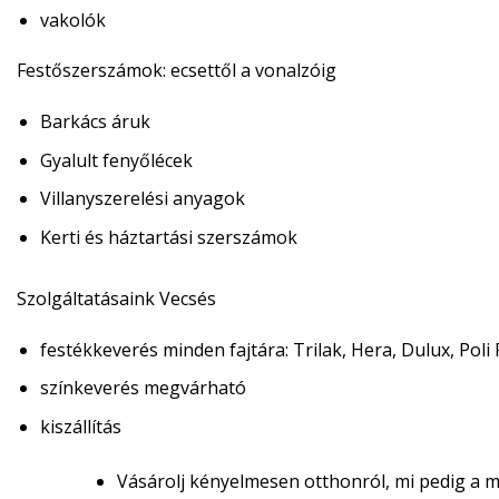
vakolók
Festőszerszámok:
ecsettől a vonalzóig
Barkács áruk
Gyalult fenyőlécek
Villanyszerelési anyagok
Kerti és háztartási szerszámok
Szolgáltatásaink Vecsés
festékkeverés minden fajtára: Trilak, Hera, Dulux, Poli 
színkeverés megvárható
kiszállítás
Vásárolj kényelmesen otthonról, mi pedig a m