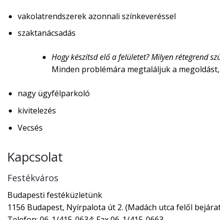
vakolatrendszerek azonnali színkeveréssel
szaktanácsadás
Hogy készítsd elő a felületet? Milyen rétegrend 
Minden problémára megtaláljuk a megoldást,
nagy ügyfélparkoló
kivitelezés
Vecsés
Kapcsolat
Festékváros
Budapesti festéküzletünk
1156 Budapest, Nyírpalota út 2. (Madách utca felől bejárat
Telefon: 06-1/415-0634; Fax 06-1/415-0663