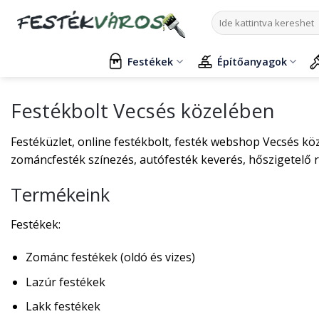
Skip
Keresés
to
a
content
következőre:
Festékek
Építőanyagok
Festékbolt Vecsés közelében
Festéküzlet, online festékbolt, festék webshop Vecsés köz
zománcfesték színezés, autófesték keverés, hőszigetelő 
Termékeink
Festékek:
Zománc festékek (oldó és vizes)
Lazúr festékek
Lakk festékek