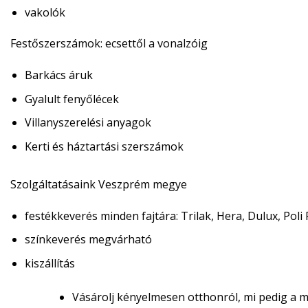
vakolók
Festőszerszámok:
ecsettől a vonalzóig
Barkács áruk
Gyalult fenyőlécek
Villanyszerelési anyagok
Kerti és háztartási szerszámok
Szolgáltatásaink Veszprém megye
festékkeverés minden fajtára: Trilak, Hera, Dulux, Poli 
színkeverés megvárható
kiszállítás
Vásárolj kényelmesen otthonról, mi pedig a m