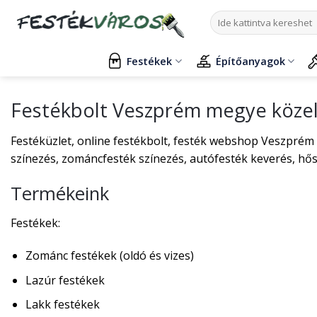
Skip
Keresés
to
a
content
következőre:
Festékek
Építőanyagok
Festékbolt Veszprém megye köze
Festéküzlet, online festékbolt, festék webshop Veszprém 
színezés, zománcfesték színezés, autófesték keverés, hős
Termékeink
Festékek:
Zománc festékek (oldó és vizes)
Lazúr festékek
Lakk festékek