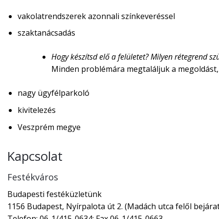
vakolatrendszerek azonnali színkeveréssel
szaktanácsadás
Hogy készítsd elő a felületet? Milyen rétegrend 
Minden problémára megtaláljuk a megoldást,
nagy ügyfélparkoló
kivitelezés
Veszprém megye
Kapcsolat
Festékváros
Budapesti festéküzletünk
1156 Budapest, Nyírpalota út 2. (Madách utca felől bejárat
Telefon: 06-1/415-0634; Fax 06-1/415-0663