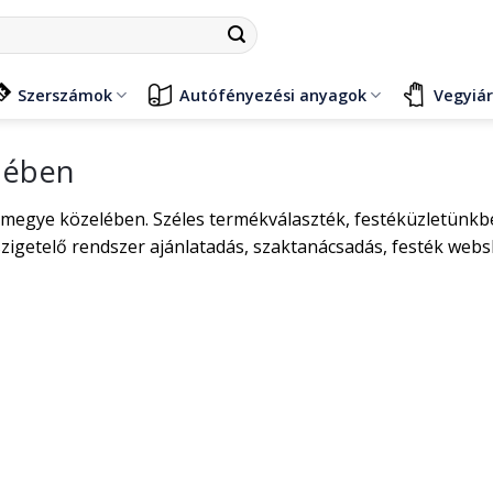
Szerszámok
Autófényezési anyagok
Vegyiá
lében
megye közelében. Széles termékválaszték, festéküzletünkben
zigetelő rendszer ajánlatadás, szaktanácsadás, festék web