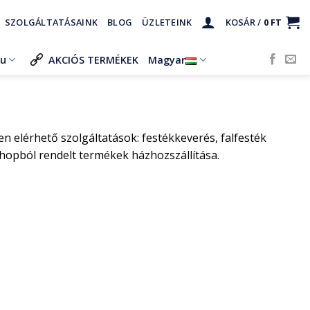
SZOLGÁLTATÁSAINK
BLOG
ÜZLETEINK
KOSÁR /
0
FT
ru
AKCIÓS TERMÉKEK
Magyar
 elérhető szolgáltatások: festékkeverés, falfesték
shopból rendelt termékek házhozszállítása.