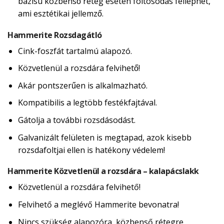
bázisú közbenső réteg esetén foltosodás felléphet,
ami esztétikai jellemző.
Hammerite Rozsdagátló
Cink-foszfát tartalmú alapozó.
Közvetlenül a rozsdára felvihető!
Akár pontszerűen is alkalmazható.
Kompatibilis a legtöbb festékfajtával.
Gátolja a további rozsdásodást.
Galvanizált felületen is megtapad, azok kisebb
rozsdafoltjai ellen is hatékony védelem!
Hammerite Közvetlenül a rozsdára – kalapácslakk
Közvetlenül a rozsdára felvihető!
Felvihető a meglévő Hammerite bevonatra!
Nincs szükség alapozóra, közbenső rétegre,