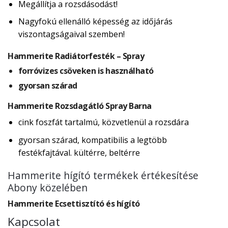
Megállítja a rozsdásodást!
Nagyfokú ellenálló képesség az időjárás
viszontagságaival szemben!
Hammerite Radiátorfesték – Spray
forróvizes csöveken is használható
gyorsan szárad
Hammerite Rozsdagátló Spray Barna
cink foszfát tartalmú, közvetlenül a rozsdára
gyorsan szárad, kompatibilis a legtöbb
festékfajtával. kültérre, beltérre
Hammerite hígító termékek értékesítése
Abony közelében
Hammerite Ecsettisztító és hígító
Kapcsolat