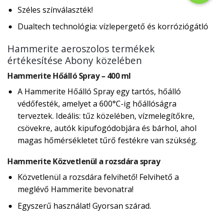
Széles színválaszték!
Dualtech technológia: vízlepergető és korróziógátló
Hammerite aeroszolos termékek
értékesítése Abony közelében
Hammerite Hőálló Spray – 400 ml
A Hammerite Hőálló Spray egy tartós, hőálló
védőfesték, amelyet a 600°C-ig hőállóságra
terveztek. Ideális: tűz közelében, vízmelegítőkre,
csövekre, autók kipufogódobjára és bárhol, ahol
magas hőmérsékletet tűrő festékre van szükség.
Hammerite Közvetlenül a rozsdára spray
Közvetlenül a rozsdára felvihető! Felvihető a
meglévő Hammerite bevonatra!
Egyszerű használat! Gyorsan szárad.