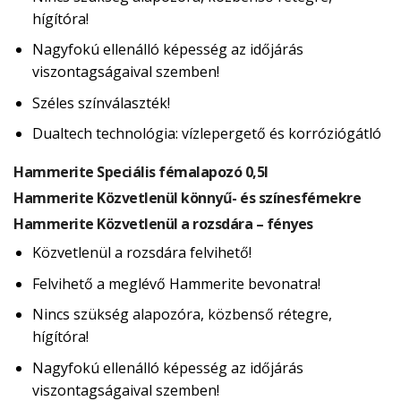
hígítóra!
Nagyfokú ellenálló képesség az időjárás
viszontagságaival szemben!
Széles színválaszték!
Dualtech technológia: vízlepergető és korróziógátló
Hammerite Speciális fémalapozó 0,5l
Hammerite Közvetlenül könnyű- és színesfémekre
Hammerite Közvetlenül a rozsdára – fényes
Közvetlenül a rozsdára felvihető!
Felvihető a meglévő Hammerite bevonatra!
Nincs szükség alapozóra, közbenső rétegre,
hígítóra!
Nagyfokú ellenálló képesség az időjárás
viszontagságaival szemben!