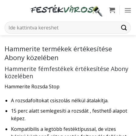
Skip
to
content
Keresés
a
következőre:
Hammerite termékek értékesítése
Abony közelében
Hammerite fémfestékek értékesítése Abony
közelében
Hammerite Rozsda Stop
A rozsdafoltokat csiszolás nélkül átalakítja.
15 perc alatt semlegesíti a rozsdát , festhető alapot
képez.
Kompatibilis a legtöbb festéktípussal, de vizes