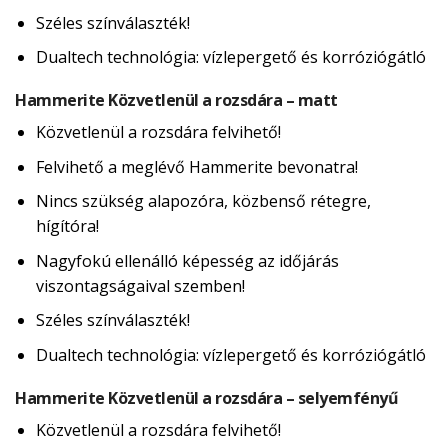
Széles színválaszték!
Dualtech technológia: vízlepergető és korróziógátló
Hammerite Közvetlenül a rozsdára – matt
Közvetlenül a rozsdára felvihető!
Felvihető a meglévő Hammerite bevonatra!
Nincs szükség alapozóra, közbenső rétegre,
hígítóra!
Nagyfokú ellenálló képesség az időjárás
viszontagságaival szemben!
Széles színválaszték!
Dualtech technológia: vízlepergető és korróziógátló
Hammerite Közvetlenül a rozsdára – selyemfényű
Közvetlenül a rozsdára felvihető!