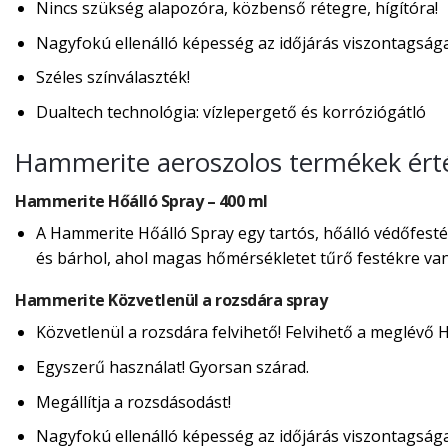
Nincs szükség alapozóra, közbenső rétegre, hígítóra!
Nagyfokú ellenálló képesség az időjárás viszontagság
Széles színválaszték!
Dualtech technológia: vízlepergető és korróziógátló
Hammerite aeroszolos termékek ért
Hammerite Hőálló Spray – 400 ml
A Hammerite Hőálló Spray egy tartós, hőálló védőfesték
és bárhol, ahol magas hőmérsékletet tűrő festékre va
Hammerite Közvetlenül a rozsdára spray
Közvetlenül a rozsdára felvihető! Felvihető a meglévő
Egyszerű használat! Gyorsan szárad.
Megállítja a rozsdásodást!
Nagyfokú ellenálló képesség az időjárás viszontagság