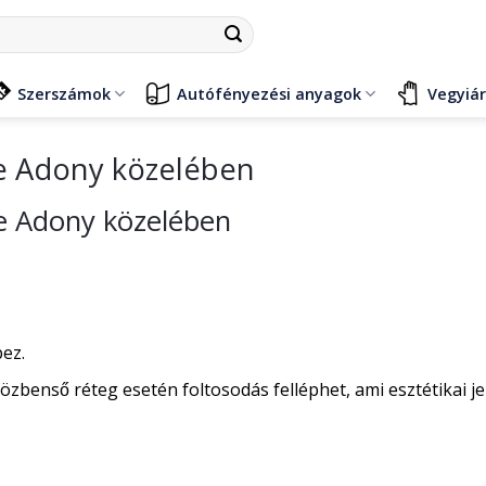
Szerszámok
Autófényezési anyagok
Vegyiá
e Adony közelében
e Adony közelében
pez.
özbenső réteg esetén foltosodás felléphet, ami esztétikai je