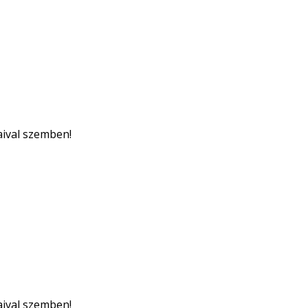
aival szemben!
aival szemben!