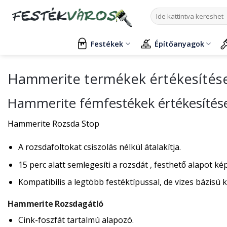
Skip
Keresés
to
a
content
következőre:
Festékek
Építőanyagok
Hammerite termékek értékesítés
Hammerite fémfestékek értékesítés
Hammerite Rozsda Stop
A rozsdafoltokat csiszolás nélkül átalakítja.
15 perc alatt semlegesíti a rozsdát , festhető alapot ké
Kompatibilis a legtöbb festéktípussal, de vizes bázisú k
Hammerite Rozsdagátló
Cink-foszfát tartalmú alapozó.