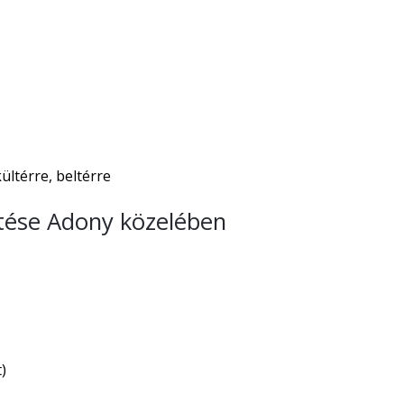
̈ltérre, beltérre
tése Adony közelében
)