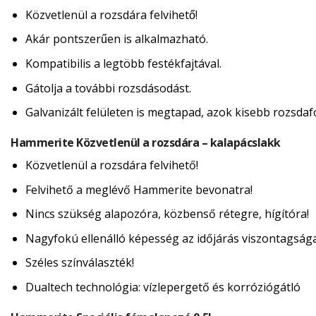
Közvetlenül a rozsdára felvihető!
Akár pontszerűen is alkalmazható.
Kompatibilis a legtöbb festékfajtával.
Gátolja a további rozsdásodást.
Galvanizált felületen is megtapad, azok kisebb rozsdafol
Hammerite Közvetlenül a rozsdára – kalapácslakk
Közvetlenül a rozsdára felvihető!
Felvihető a meglévő Hammerite bevonatra!
Nincs szükség alapozóra, közbenső rétegre, hígítóra!
Nagyfokú ellenálló képesség az időjárás viszontagság
Széles színválaszték!
Dualtech technológia: vízlepergető és korróziógátló