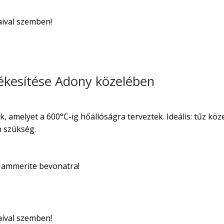
aival szemben!
ékesítése Adony közelében
, amelyet a 600°C-ig hőállóságra terveztek. Ideális: tűz kö
n szükség.
 Hammerite bevonatra!
aival szemben!