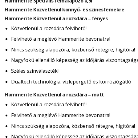
Hammerite Speciális fémalapozó 0,5l
Hammerite Közvetlenül könnyű- és színesfémekre
Hammerite Közvetlenül a rozsdára – fényes
Közvetlenül a rozsdára felvihető!
Felvihető a meglévő Hammerite bevonatra!
Nincs szükség alapozóra, közbenső rétegre, hígítóra!
Nagyfokú ellenálló képesség az időjárás viszontagság
Széles színválaszték!
Dualtech technológia: vízlepergető és korróziógátló
Hammerite Közvetlenül a rozsdára – matt
Közvetlenül a rozsdára felvihető!
Felvihető a meglévő Hammerite bevonatra!
Nincs szükség alapozóra, közbenső rétegre, hígítóra!
Nagyfokú ellenálló képesség az időjárás viszontagság