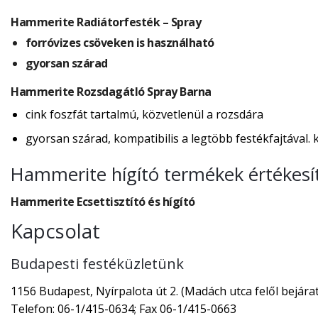
Hammerite Radiátorfesték – Spray
forróvizes csöveken is használható
gyorsan szárad
Hammerite Rozsdagátló Spray Barna
cink foszfát tartalmú, közvetlenül a rozsdára
gyorsan szárad, kompatibilis a legtöbb festékfajtával. ku
Hammerite hígító termékek értékesí
Hammerite Ecsettisztító és hígító
Kapcsolat
Budapesti festéküzletünk
1156 Budapest, Nyírpalota út 2. (Madách utca felől bejárat
Telefon: 06-1/415-0634; Fax 06-1/415-0663