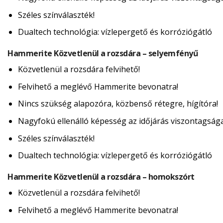
Széles színválaszték!
Dualtech technológia: vízlepergető és korróziógátló
Hammerite Közvetlenül a rozsdára – selyemfényű
Közvetlenül a rozsdára felvihető!
Felvihető a meglévő Hammerite bevonatra!
Nincs szükség alapozóra, közbenső rétegre, hígítóra!
Nagyfokú ellenálló képesség az időjárás viszontagság
Széles színválaszték!
Dualtech technológia: vízlepergető és korróziógátló
Hammerite Közvetlenül a rozsdára – homokszórt
Közvetlenül a rozsdára felvihető!
Felvihető a meglévő Hammerite bevonatra!