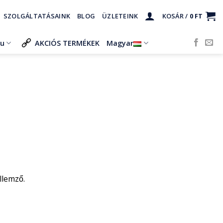
SZOLGÁLTATÁSAINK
BLOG
ÜZLETEINK
KOSÁR /
0
FT
ru
AKCIÓS TERMÉKEK
Magyar
llemző.