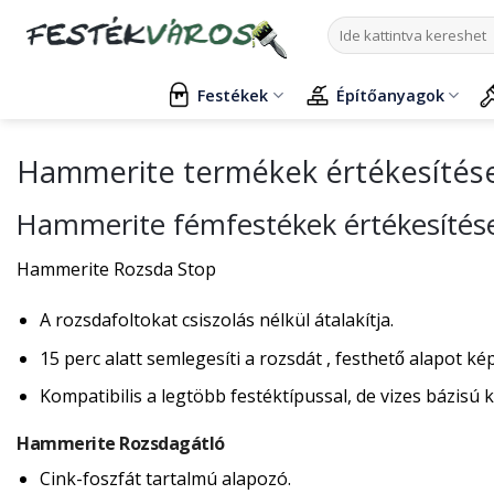
Skip
Keresés
to
a
content
következőre:
Festékek
Építőanyagok
Hammerite termékek értékesítés
Hammerite fémfestékek értékesítés
Hammerite Rozsda Stop
A rozsdafoltokat csiszolás nélkül átalakítja.
15 perc alatt semlegesíti a rozsdát , festhető alapot ké
Kompatibilis a legtöbb festéktípussal, de vizes bázisú k
Hammerite Rozsdagátló
Cink-foszfát tartalmú alapozó.