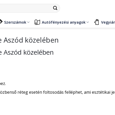
Szerszámok
Autófényezési anyagok
Vegyiá
e Aszód közelében
e Aszód közelében
pez.
özbenső réteg esetén foltosodás felléphet, ami esztétikai je