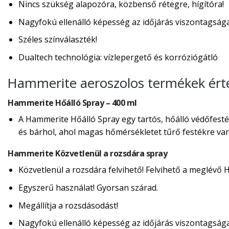
Nincs szükség alapozóra, közbenső rétegre, hígítóra!
Nagyfokú ellenálló képesség az időjárás viszontagság
Széles színválaszték!
Dualtech technológia: vízlepergető és korróziógátló
Hammerite aeroszolos termékek érté
Hammerite Hőálló Spray – 400 ml
A Hammerite Hőálló Spray egy tartós, hőálló védőfesték
és bárhol, ahol magas hőmérsékletet tűrő festékre va
Hammerite Közvetlenül a rozsdára spray
Közvetlenül a rozsdára felvihető! Felvihető a meglévő
Egyszerű használat! Gyorsan szárad.
Megállítja a rozsdásodást!
Nagyfokú ellenálló képesség az időjárás viszontagság