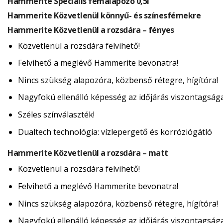
Hammerite Speciális fémalapozó 0,5l
Hammerite Közvetlenül könnyű- és színesfémekre
Hammerite Közvetlenül a rozsdára – fényes
Közvetlenül a rozsdára felvihető!
Felvihető a meglévő Hammerite bevonatra!
Nincs szükség alapozóra, közbenső rétegre, hígítóra!
Nagyfokú ellenálló képesség az időjárás viszontagság
Széles színválaszték!
Dualtech technológia: vízlepergető és korróziógátló
Hammerite Közvetlenül a rozsdára – matt
Közvetlenül a rozsdára felvihető!
Felvihető a meglévő Hammerite bevonatra!
Nincs szükség alapozóra, közbenső rétegre, hígítóra!
Nagyfokú ellenálló képesség az időjárás viszontagság