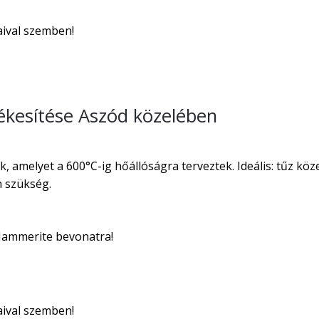
aival szemben!
kesítése Aszód közelében
, amelyet a 600°C-ig hőállóságra terveztek. Ideális: tűz kö
n szükség.
 Hammerite bevonatra!
aival szemben!