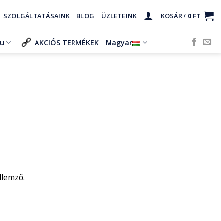
SZOLGÁLTATÁSAINK
BLOG
ÜZLETEINK
KOSÁR /
0
FT
ru
AKCIÓS TERMÉKEK
Magyar
llemző.