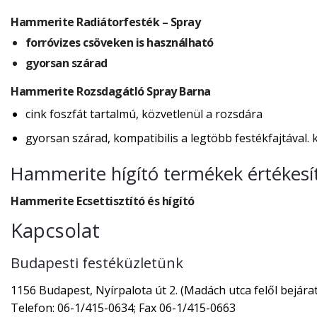
Hammerite Radiátorfesték – Spray
forróvizes csöveken is használható
gyorsan szárad
Hammerite Rozsdagátló Spray Barna
cink foszfát tartalmú, közvetlenül a rozsdára
gyorsan szárad, kompatibilis a legtöbb festékfajtával. ku
Hammerite hígító termékek értékesí
Hammerite Ecsettisztító és hígító
Kapcsolat
Budapesti festéküzletünk
1156 Budapest, Nyírpalota út 2. (Madách utca felől bejárat
Telefon: 06-1/415-0634; Fax 06-1/415-0663