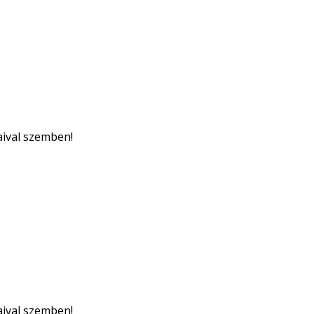
aival szemben!
aival szemben!