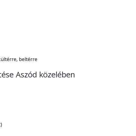
̈ltérre, beltérre
tése Aszód közelében
)