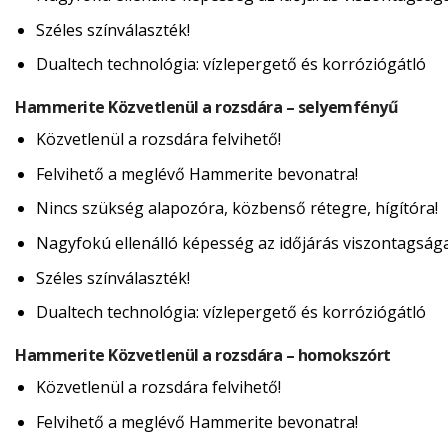
Széles színválaszték!
Dualtech technológia: vízlepergető és korróziógátló
Hammerite Közvetlenül a rozsdára – selyemfényű
Közvetlenül a rozsdára felvihető!
Felvihető a meglévő Hammerite bevonatra!
Nincs szükség alapozóra, közbenső rétegre, hígítóra!
Nagyfokú ellenálló képesség az időjárás viszontagság
Széles színválaszték!
Dualtech technológia: vízlepergető és korróziógátló
Hammerite Közvetlenül a rozsdára – homokszórt
Közvetlenül a rozsdára felvihető!
Felvihető a meglévő Hammerite bevonatra!