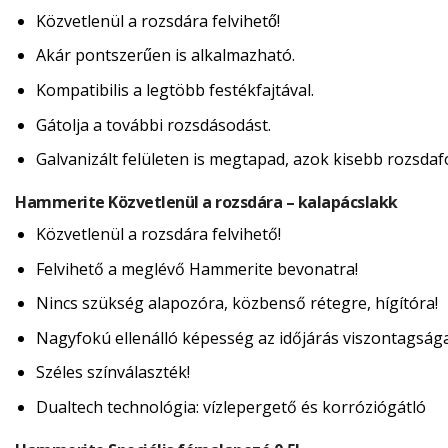
Közvetlenül a rozsdára felvihető!
Akár pontszerűen is alkalmazható.
Kompatibilis a legtöbb festékfajtával.
Gátolja a további rozsdásodást.
Galvanizált felületen is megtapad, azok kisebb rozsdafol
Hammerite Közvetlenül a rozsdára – kalapácslakk
Közvetlenül a rozsdára felvihető!
Felvihető a meglévő Hammerite bevonatra!
Nincs szükség alapozóra, közbenső rétegre, hígítóra!
Nagyfokú ellenálló képesség az időjárás viszontagság
Széles színválaszték!
Dualtech technológia: vízlepergető és korróziógátló