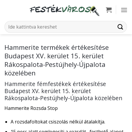
Skip
to
content
Keresés
a
következőre:
Hammerite termékek értékesítése
Budapest XV. kerület 15. kerület
Rákospalota-Pestújhely-Újpalota
közelében
Hammerite fémfestékek értékesítése
Budapest XV. kerület 15. kerület
Rákospalota-Pestújhely-Újpalota közelében
Hammerite Rozsda Stop
A rozsdafoltokat csiszolás nélkül átalakítja.
15 perc alatt semlegesíti a rozsdát , festhető alapot