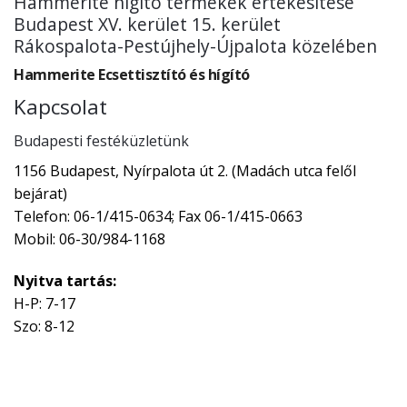
Hammerite hígító termékek értékesítése
Budapest XV. kerület 15. kerület
Rákospalota-Pestújhely-Újpalota közelében
Hammerite Ecsettisztító és hígító
Kapcsolat
Budapesti festéküzletünk
1156 Budapest, Nyírpalota út 2. (Madách utca felől
bejárat)
Telefon: 06-1/415-0634; Fax 06-1/415-0663
Mobil: 06-30/984-1168
Nyitva tartás:
H-P: 7-17
Szo: 8-12