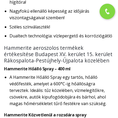
hígítóra!
Nagyfokú ellenálló képesség az időjárás
viszontagságaival szemben!
Széles színválaszték!
Dualtech technológia: vízlepergető és korróziógátló
Hammerite aeroszolos termékek
értékesítése Budapest XV. kerület 15. kerület
Rákospalota-Pestújhely-Újpalota közelében
Hammerite Hőálló Spray – 400 ml
A Hammerite Hőálló Spray egy tartós, hőálló
védőfesték, amelyet a 600°C-ig hőállóságra
terveztek. Ideális: tűz közelében, vízmelegítőkre,
csövekre, autók kipufogódobjára és bárhol, ahol
magas hőmérsékletet tűrő festékre van szükség.
Hammerite Közvetlenül a rozsdára spray